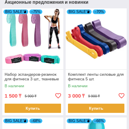
Акционные предложения и новинки
BIG SALE💣
–75%
BIG SALE💣
–70%
Набор эспандеров-резинок
Комплект ленты силовые для
для фитнеса 3 шт., тканевые
фитнеса 5 шт.
В наличии
В наличии
1 500
3 000
₸
₸
5 900 ₸
9 900 ₸
Купить
Купить
BIG SALE💣
–68%
BIG SALE💣
–66%