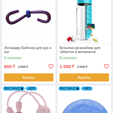
Эспандер Бабочка для рук и
Бутылка-органайзер для
ног
таблеток и витаминов
В наличии
В наличии
800
1 000
₸
₸
2 500 ₸
2 900 ₸
Купить
Купить
BIG SALE💣
–60%
BIG SALE💣
–58%