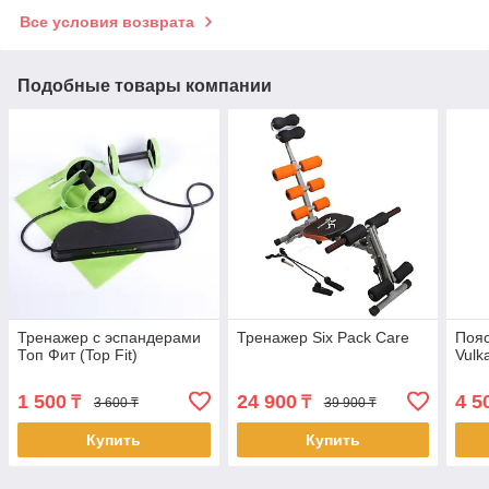
Все условия возврата
Подобные товары компании
Тренажер с эспандерами
Тренажер Six Pack Care
Пояс
Топ Фит (Top Fit)
Vulk
1 500
24 900
4 5
₸
₸
3 600 ₸
39 900 ₸
Купить
Купить