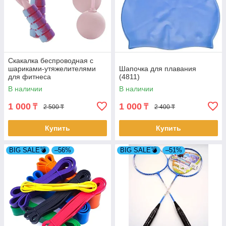
Скакалка беспроводная с
шариками-утяжелителями
Шапочка для плавания
для фитнеса
(4811)
В наличии
В наличии
1 000
1 000
₸
₸
2 500 ₸
2 400 ₸
Купить
Купить
BIG SALE💣
–56%
BIG SALE💣
–51%