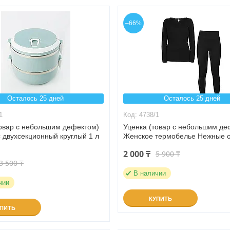
–66%
Осталось 25 дней
Осталось 25 дней
1
4738/1
товар с небольшим дефектом)
Уценка (товар с небольшим де
 двухсекционный круглый 1 л
Женское термобелье Нежные 
2 000 ₸
5 900 ₸
3 500 ₸
В наличии
чии
КУПИТЬ
УПИТЬ