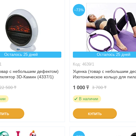
–73%
Осталось 25 дней
Осталось 25 дней
1
4639/1
товар с небольшим дефектом)
Уценка (товар с небольшим де
тилятор 3D-Камин (4337/1)
Изотоническое кольцо для пил
1 000 ₸
22 500 ₸
3 700 ₸
чии
В наличии
УПИТЬ
КУПИТЬ