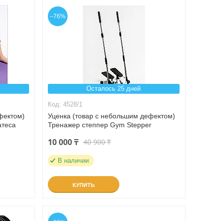
–76%
Осталось 25 дней
4528/1
фектом)
Уценка (товар с небольшим дефектом)
атеса
Тренажер степпер Gym Stepper
10 000 ₸
40 900 ₸
В наличии
КУПИТЬ