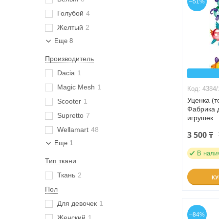
–51%
Голубой
4
Желтый
2
Еще 8
Производитель
Dacia
1
Magic Mesh
1
4384/
Уценка (
Scooter
1
Фабрика 
Supretto
7
игрушек
Wellamart
48
3 500 ₸
Еще 1
В нали
Тип ткани
Ткань
2
К
Пол
Для девочек
1
–84%
Женский
1