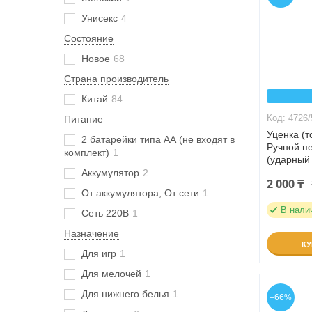
Унисекс
4
Состояние
Новое
68
Страна производитель
Китай
84
4726/
Питание
Уценка (
2 батарейки типа АА (не входят в
Ручной п
комплект)
1
(ударный 
Аккумулятор
2
2 000 ₸
От аккумулятора, От сети
1
В нали
Сеть 220В
1
Назначение
К
Для игр
1
Для мелочей
1
Для нижнего белья
1
–66%