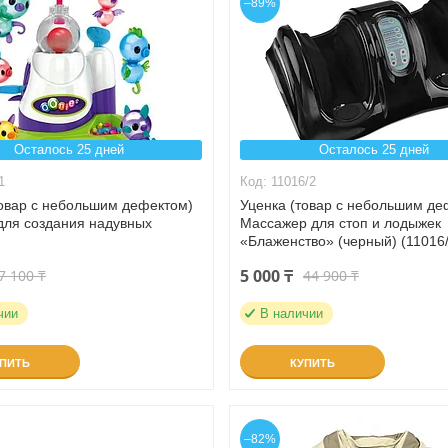
–89%
Осталось 25 дней
Осталось 25 дней
1
11016/2
товар с небольшим дефектом)
Уценка (товар с небольшим де
для создания надувных
Массажер для стоп и лодыжек
«Блаженство» (черный) (11016/
5 000 ₸
7 100 ₸
44 900 ₸
чии
В наличии
УПИТЬ
КУПИТЬ
–82%