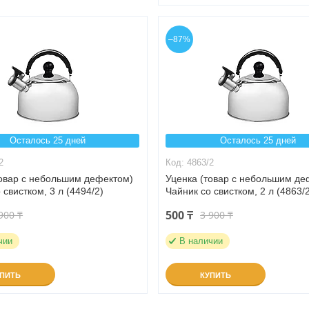
–87%
Осталось 25 дней
Осталось 25 дней
2
4863/2
товар с небольшим дефектом)
Уценка (товар с небольшим де
 свистком, 3 л (4494/2)
Чайник со свистком, 2 л (4863/
500 ₸
900 ₸
3 900 ₸
чии
В наличии
УПИТЬ
КУПИТЬ