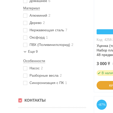
Домашнее
6
Материал
Алюминий
2
Дерево
2
Нержавеющая сталь
7
Оксфорд
1
4258-
ПВХ (Поливинилхлорид)
2
Уценка (
Набор пл
Еще 9
48 предме
Особенности
3 000 ₸
Насос
2
В нали
Разборные весла
2
Синхронизация с ПК
1
К
КОНТАКТЫ
–87%