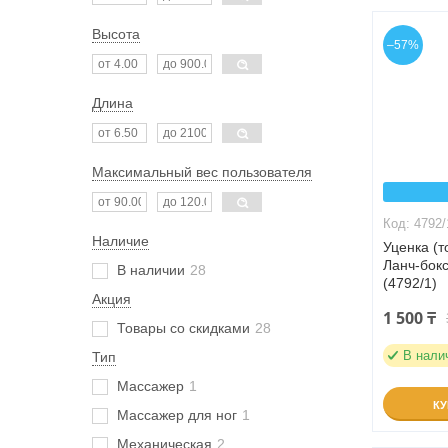
Высота
–57%
Длина
Максимальный вес пользователя
4792/
Наличие
Уценка (
Ланч-бокс
В наличии
28
(4792/1)
Акция
1 500 ₸
Товары со скидками
28
В нали
Тип
Массажер
1
К
Массажер для ног
1
Механическая
2