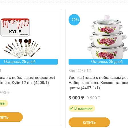
–70%
Осталось 25 дней
Осталось 25 дней
1
4467-1/1
товар с небольшим дефектом)
Уценка (товар с небольшим де
точек Kylie 12 шт. (4409/1)
Набор кастрюль Хозяюшка, ро
цветы (4467-1/1)
700 ₸
3 000 ₸
9 900 ₸
чии
В наличии
УПИТЬ
КУПИТЬ