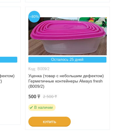
–80%
Осталось 25 дней
B009/2
фектом)
Уценка (товар с небольшим дефектом)
2)
Герметичные контейнеры Always fresh
(B009/2)
500 ₸
2 500 ₸
В наличии
КУПИТЬ