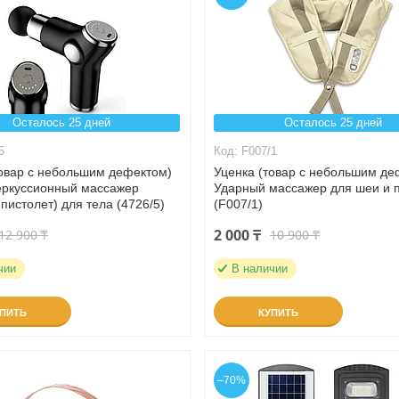
Осталось 25 дней
Осталось 25 дней
5
F007/1
товар с небольшим дефектом)
Уценка (товар с небольшим де
еркуссионный массажер
Ударный массажер для шеи и 
пистолет) для тела (4726/5)
(F007/1)
2 000 ₸
12 900 ₸
10 900 ₸
чии
В наличии
УПИТЬ
КУПИТЬ
–70%