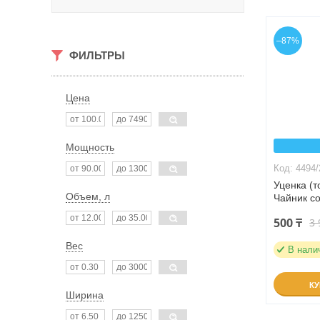
–87%
ФИЛЬТРЫ
Цена
Мощность
4494/
Уценка (
Объем, л
Чайник со
500 ₸
3 
Вес
В нали
К
Ширина