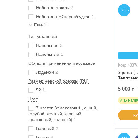
Набор кастрюль
2
–78%
Набор контейнеров/судков
1
Еще 11
Тип установки
Напольная
3
Напольный
1
Область применения массажера
4337/
Лодыжки
2
Уценка (
Тепловен
Размер женской одежды (RU)
5 000 ₸
52
1
Цвет
В нали
7 цветов (фиолетовый, синий,
голубой, желтый, красный,
К
оранжевый, зеленый)
1
Бежевый
2
Белый
8