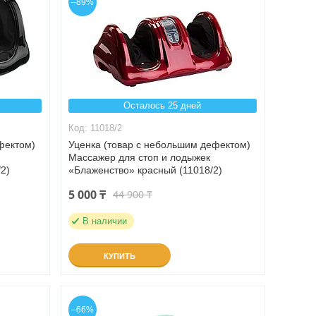
–89%
Осталось 25 дней
11018/2
фектом)
Уценка (товар с небольшим дефектом)
Массажер для стоп и лодыжек
2)
«Блаженство» красный (11018/2)
5 000 ₸
44 900 ₸
В наличии
КУПИТЬ
–66%