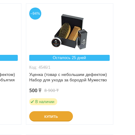
–94%
Осталось 25 дней
4546/1
фектом)
Уценка (товар с небольшим дефектом)
объятия
Набор для ухода за бородой Мужество
500 ₸
8 900 ₸
В наличии
КУПИТЬ