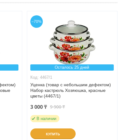
–70%
Осталось 25 дней
4467/1
фектом)
Уценка (товар с небольшим дефектом)
зовые
Набор кастрюль Хозяюшка, красные
цветы (4467/1)
3 000 ₸
9 900 ₸
В наличии
КУПИТЬ