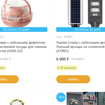
Осталось 25 дней
Осталось 25 дней
2/2
4798/1
товар с небольшим дефектом)
Уценка (товар с небольшим де
астиковой посуды для пикника
Уличный фонарь на солнечной
тов (4258-2/2)
(4798/1)
6 000 ₸
8 900 ₸
19 900 ₸
чии
В наличии
УПИТЬ
КУПИТЬ
–69%