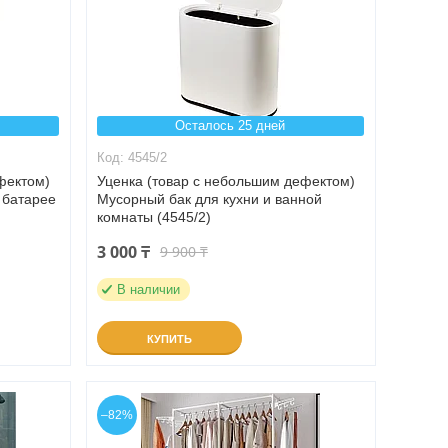
Осталось 25 дней
4545/2
фектом)
Уценка (товар с небольшим дефектом)
 батарее
Мусорный бак для кухни и ванной
комнаты (4545/2)
3 000 ₸
9 900 ₸
В наличии
КУПИТЬ
–82%