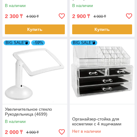
В наличии
В наличии
2 300
2 900
₸
₸
4 900 ₸
4 900 ₸
Купить
Купить
BIG SALE💣
–59%
BIG SALE💣
Увеличительное стекло
Рукодельница (4699)
Органайзер-стойка для
В наличии
косметики с 4 ящичками
Нет в наличии
2 000
₸
4 900 ₸