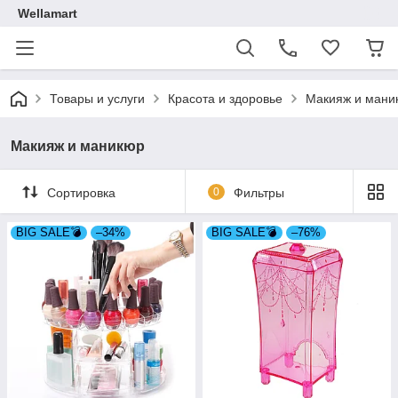
Wellamart
Товары и услуги
Красота и здоровье
Макияж и мани
Макияж и маникюр
Сортировка
0
Фильтры
BIG SALE💣
–34%
BIG SALE💣
–76%