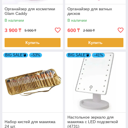
Органайзер для косметики
Органайзер для ватных
Glam Caddy
дисков
В наличии
В наличии
3 900
600
₸
₸
5 900 ₸
2 500 ₸
Купить
Купить
BIG SALE💣
–53%
BIG SALE💣
–41%
Настольное зеркало для
Набор кистей для макияжа
макияжа с LED подсветкой
24 шт.
(4731)