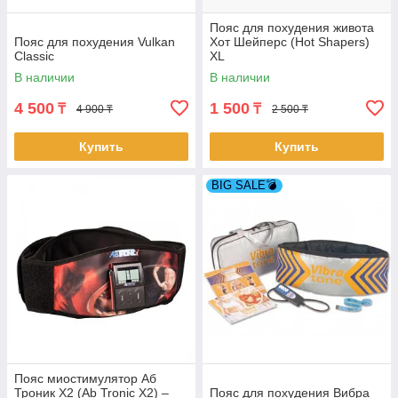
Пояс для похудения живота
Пояс для похудения Vulkan
Хот Шейперс (Hot Shapers)
Classic
XL
В наличии
В наличии
4 500
1 500
₸
₸
4 900 ₸
2 500 ₸
Купить
Купить
BIG SALE💣
Пояс миостимулятор Аб
Троник Х2 (Ab Tronic X2) –
Пояс для похудения Вибра