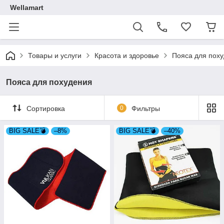
Wellamart
Товары и услуги
Красота и здоровье
Пояса для пох
Пояса для похудения
Сортировка
0
Фильтры
BIG SALE💣
–8%
BIG SALE💣
–40%