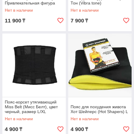
Привлекательная фигура
Тон (Vibra tone)
Нет в наличии
Нет в наличии
11 900
7 900
₸
₸
Пояс-корсет утягивающий
Miss Belt (Мисс Белт), цвет
Пояс для похудения живота
черный, размер L/XL
Хот Шейперс (Hot Shapers) L
Нет в наличии
Нет в наличии
4 900
4 900
₸
₸