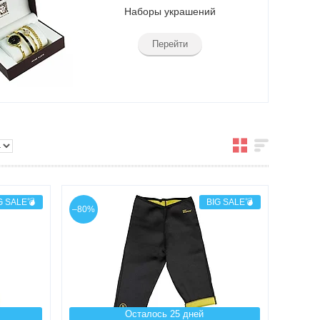
Наборы украшений
Перейти
G SALE💣
BIG SALE💣
–80%
Осталось 25 дней