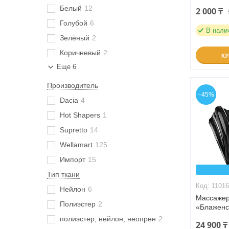
Белый
12
2 000 ₸
Голубой
6
В нали
Зелёный
2
Коричневый
2
К
Еще 6
Производитель
–45%
Dacia
4
Hot Shapers
1
Supretto
14
Wellamart
125
Импорт
15
Тип ткани
1101
Нейлон
6
Массажер
Полиэстер
2
«Блаженс
полиэстер, нейлон, неопрен
2
24 900 ₸