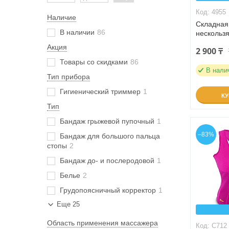
4955
Наличие
Складная
В наличии
86
нескольз
Акция
2 900 ₸
Товары со скидками
86
В нали
Тип прибора
Гигиенический триммер
1
К
Тип
Бандаж грыжевой пупочный
1
–83%
Бандаж для большого пальца
стопы
2
Бандаж до- и послеродовой
1
Белье
2
Грудопоясничный корректор
1
Еще 25
Область применения массажера
C712