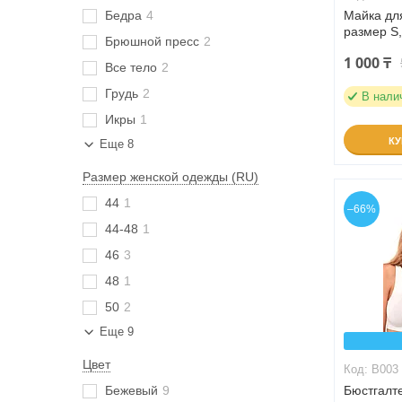
Бедра
4
Майка для
размер S,
Брюшной пресс
2
1 000 ₸
Все тело
2
Грудь
2
В нали
Икры
1
К
Еще 8
Размер женской одежды (RU)
44
1
–66%
44-48
1
46
3
48
1
50
2
Еще 9
Цвет
B003
Бежевый
9
Бюстгалте