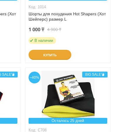
1014
ers (Хот
Шорты для похудения Hot Shapers (Хот
Шейперс) размер L
1 000 ₸
4 900 ₸
В наличии
КУПИТЬ
G SALE💣
BIG SALE💣
–40%
Осталось 25 дней
C708