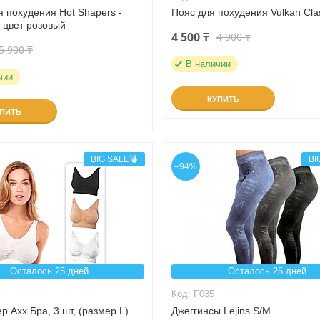
 похудения Hot Shapers -
Пояс для похудения Vulkan Cla
 цвет розовый
4 500 ₸
4 900 ₸
5 900 ₸
В наличии
чии
КУПИТЬ
УПИТЬ
BIG SALE💣
BI
–94%
Осталось 25 дней
Осталось 25 дней
F035
р Ахх Бра, 3 шт, (размер L)
Джеггинсы Lejins S/M