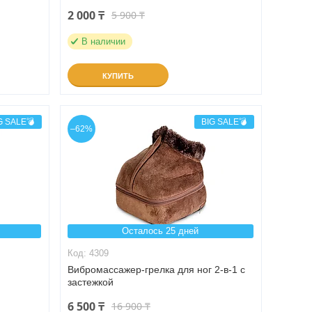
2 000 ₸
5 900 ₸
В наличии
КУПИТЬ
G SALE💣
BIG SALE💣
–62%
Осталось 25 дней
4309
Вибромассажер-грелка для ног 2-в-1 с
застежкой
6 500 ₸
16 900 ₸