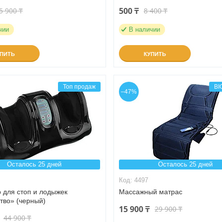
500 ₸
5 900 ₸
8 400 ₸
чии
В наличии
УПИТЬ
КУПИТЬ
Топ продаж
BI
–47%
Осталось 25 дней
Осталось 25 дней
6
4497
 для стоп и лодыжек
Массажный матрас
тво» (черный)
15 900 ₸
29 900 ₸
44 900 ₸