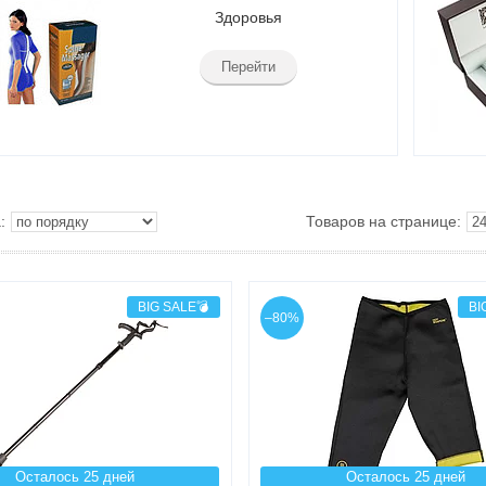
Здоровья
Перейти
BIG SALE💣
BI
–80%
Осталось 25 дней
Осталось 25 дней