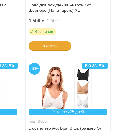
ssic
Пояс для похудения живота Хот
Шейперс (Hot Shapers) XL
1 500 ₸
2 500 ₸
В наличии
КУПИТЬ
G SALE💣
BIG SALE💣
–66%
Осталось 25 дней
B005
Бюстгалтер Ахх Бра, 3 шт, (размер S)