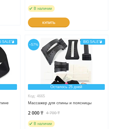
В наличии
КУПИТЬ
G SALE💣
BIG SALE💣
–57%
Осталось 25 дней
4665
спине
Массажер для спины и поясницы
2 000 ₸
4 700 ₸
В наличии