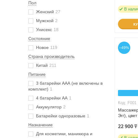
Пол
В нали
Женский
27
Мужской
2
К
Унисекс
18
Состояние
Новое
119
–49%
Страна производитель
Китай
211
Питание
3 батарейки ААА (не включены в
комплект)
1
4 батарейки АА
1
F001
Аккумулятор
2
Массажер
Эгг), цве
Батарейки одноразовые
1
Назначение
22 900 ₸
Для косметики, маникюра и
В нали