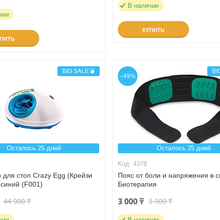
В наличии
чии
КУПИТЬ
УПИТЬ
BIG SALE💣
BI
–49%
Осталось 25 дней
Осталось 25 дней
4378
 для стоп Crazy Egg (Крейзи
Пояс от боли и напряжения в 
т синий (F001)
Биотерапия
3 000 ₸
44 900 ₸
5 900 ₸
чии
В наличии