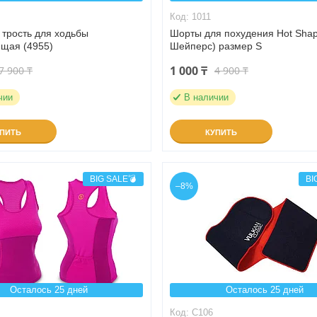
1011
 трость для ходьбы
Шорты для похудения Hot Shap
ящая (4955)
Шейперс) размер S
1 000 ₸
7 900 ₸
4 900 ₸
чии
В наличии
УПИТЬ
КУПИТЬ
BIG SALE💣
BI
–8%
Осталось 25 дней
Осталось 25 дней
C106