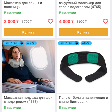
Массажер для спины и
вакуумный массажер для
поясницы
тела с подогревом (4765)
В наличии
В наличии
2 000
4 000
₸
₸
4 700 ₸
8 900 ₸
Купить
Купить
BIG SALE💣
–53%
BIG SALE💣
–49%
Массажная подушка для шеи
Пояс от боли и напряжения в
с подогревом (4987)
спине Биотерапия
В наличии
В наличии