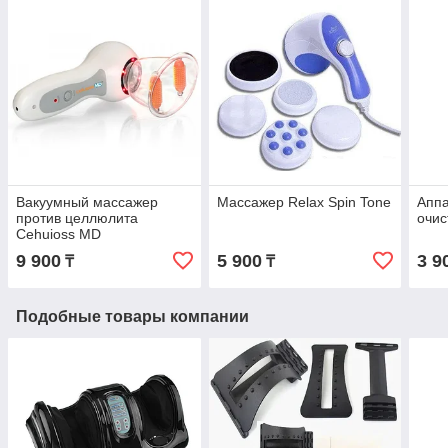
Вакуумный массажер
Массажер Relax Spin Tone
Аппа
против целлюлита
очис
Cehuioss MD
9 900
5 900
3 9
₸
₸
Подобные товары компании