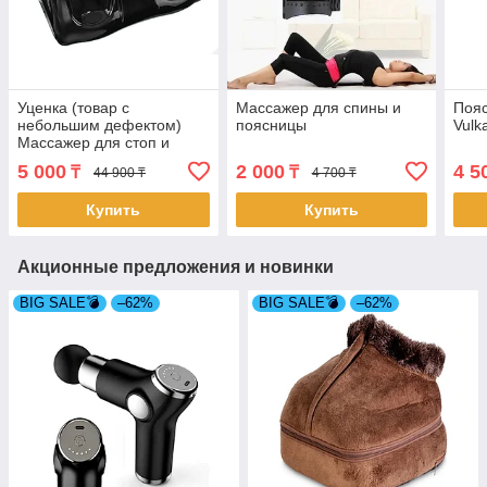
Уценка (товар с
Массажер для спины и
Пояс
небольшим дефектом)
поясницы
Vulk
Массажер для стоп и
лодыжек «Блаженство»
5 000
2 000
4 5
₸
₸
44 900 ₸
4 700 ₸
(черный) (11016/2)
Купить
Купить
Акционные предложения и новинки
BIG SALE💣
–62%
BIG SALE💣
–62%