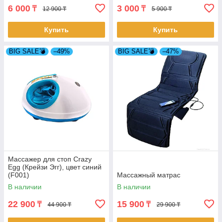
6 000
3 000
₸
₸
12 900 ₸
5 900 ₸
Купить
Купить
BIG SALE💣
–49%
BIG SALE💣
–47%
Массажер для стоп Crazy
Egg (Крейзи Эгг), цвет синий
(F001)
Массажный матрас
В наличии
В наличии
22 900
15 900
₸
₸
44 900 ₸
29 900 ₸