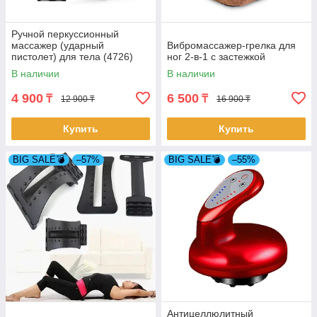
Ручной перкуссионный
массажер (ударный
Вибромассажер-грелка для
пистолет) для тела (4726)
ног 2-в-1 с застежкой
В наличии
В наличии
4 900
6 500
₸
₸
12 900 ₸
16 900 ₸
Купить
Купить
BIG SALE💣
–57%
BIG SALE💣
–55%
Антицеллюлитный