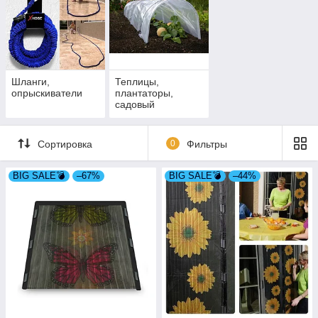
Шланги,
Теплицы,
опрыскиватели
плантаторы,
садовый
инвентарь
Сортировка
0
Фильтры
BIG SALE💣
–67%
BIG SALE💣
–44%