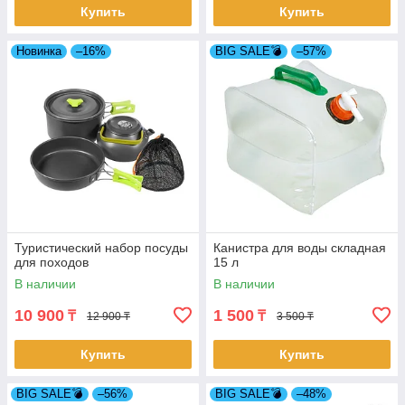
Купить
Купить
Новинка
–16%
BIG SALE💣
–57%
Туристический набор посуды
Канистра для воды складная
для походов
15 л
В наличии
В наличии
10 900
1 500
₸
₸
12 900 ₸
3 500 ₸
Купить
Купить
BIG SALE💣
–56%
BIG SALE💣
–48%