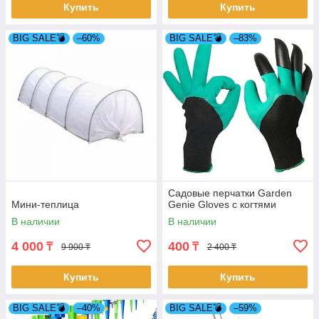
Купить
Купить
BIG SALE💣
–60%
BIG SALE💣
–83%
Садовые перчатки Garden
Мини-теплица
Genie Gloves с когтями
В наличии
В наличии
4 000
400
₸
₸
9 900 ₸
2 400 ₸
Купить
Купить
BIG SALE💣
–40%
BIG SALE💣
–59%