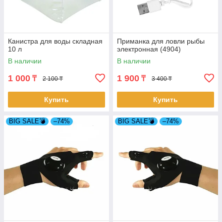
Канистра для воды складная
Приманка для ловли рыбы
10 л
электронная (4904)
В наличии
В наличии
1 000
1 900
₸
₸
2 100 ₸
3 400 ₸
Купить
Купить
BIG SALE💣
–74%
BIG SALE💣
–74%