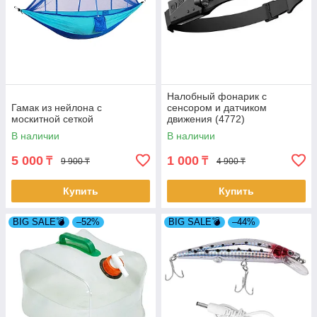
Налобный фонарик с
Гамак из нейлона с
сенсором и датчиком
москитной сеткой
движения (4772)
В наличии
В наличии
5 000
1 000
₸
₸
9 900 ₸
4 900 ₸
Купить
Купить
BIG SALE💣
–52%
BIG SALE💣
–44%