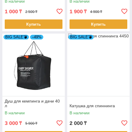
В наличии
В наличии
1 000
1 900
₸
₸
2 500 ₸
4 900 ₸
Купить
Купить
BIG SALE💣
–49%
BIG SALE💣
Душ для кемпинга и дачи 40
л
Катушка для спиннинга
В наличии
В наличии
3 000
2 000
₸
₸
5 900 ₸