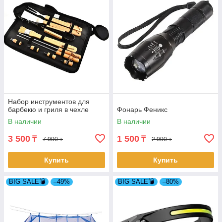
Набор инструментов для
барбекю и гриля в чехле
Фонарь Феникс
В наличии
В наличии
3 500
1 500
₸
₸
7 900 ₸
2 900 ₸
Купить
Купить
BIG SALE💣
–49%
BIG SALE💣
–80%