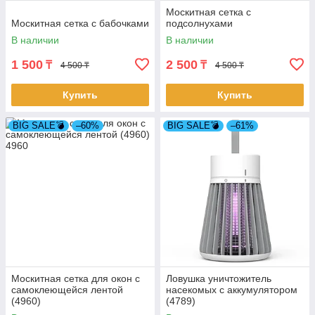
Москитная сетка с
Москитная сетка с бабочками
подсолнухами
В наличии
В наличии
1 500
2 500
₸
₸
4 500 ₸
4 500 ₸
Купить
Купить
BIG SALE💣
–60%
BIG SALE💣
–61%
Москитная сетка для окон с
Ловушка уничтожитель
самоклеющейся лентой
насекомых с аккумулятором
(4960)
(4789)