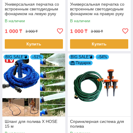
Универсальная перчатка со
Универсальная перчатка со
встроенным светодиодным
встроенным светодиодным
фонариком на левую руку
фонариком на правую руку
В наличии
В наличии
1 000
1 000
₸
₸
3 900 ₸
3 900 ₸
Купить
Купить
BIG SALE💣
–51%
BIG SALE💣
–54%
Подарок
Шланг для полива X HOSE
Спринклерная система для
15 м
полива