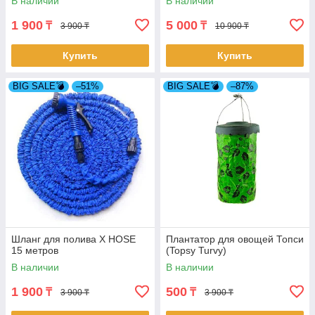
В наличии
В наличии
1 900
5 000
₸
₸
3 900 ₸
10 900 ₸
Купить
Купить
BIG SALE💣
–51%
BIG SALE💣
–87%
Шланг для полива X HOSE
Плантатор для овощей Топси
15 метров
(Topsy Turvy)
В наличии
В наличии
1 900
500
₸
₸
3 900 ₸
3 900 ₸