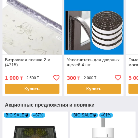
Витражная пленка 2 м
Уплотнитель для дверных
Гама
(4715)
щелей 4 шт.
моск
1 900
300
5 0
₸
₸
2 500 ₸
2 000 ₸
Купить
Купить
Акционные предложения и новинки
BIG SALE💣
–67%
BIG SALE💣
–61%