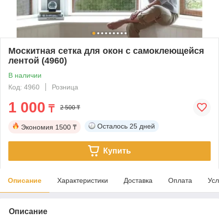
Москитная сетка для окон с самоклеющейся
лентой (4960)
В наличии
Код: 4960
Розница
1 000
₸
2 500 ₸
Осталось
25 дней
Экономия
1500 ₸
Купить
Описание
Характеристики
Доставка
Оплата
Усл
Описание