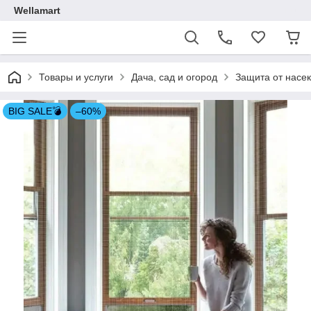
Wellamart
Товары и услуги
Дача, сад и огород
Защита от насе
BIG SALE💣
–60%