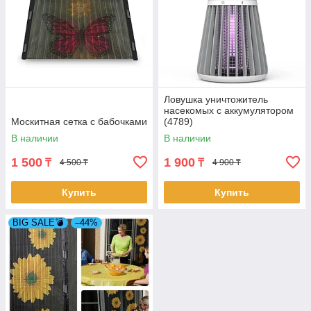
Ловушка уничтожитель
насекомых с аккумулятором
Москитная сетка с бабочками
(4789)
В наличии
В наличии
1 500
1 900
₸
₸
4 500 ₸
4 900 ₸
Купить
Купить
BIG SALE💣
–44%