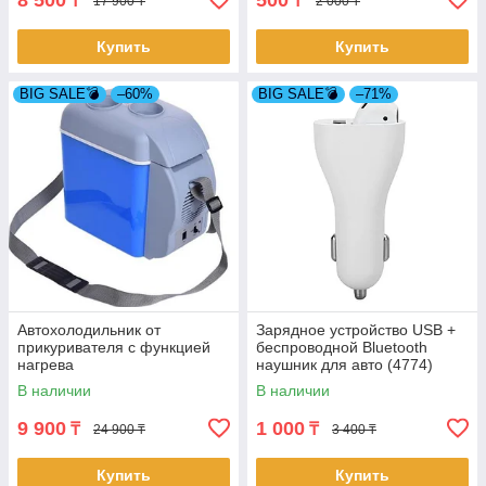
8 500
500
₸
₸
17 900 ₸
2 000 ₸
Купить
Купить
BIG SALE💣
–60%
BIG SALE💣
–71%
Автохолодильник от
Зарядное устройство USB +
прикуривателя с функцией
беспроводной Bluetooth
нагрева
наушник для авто (4774)
В наличии
В наличии
9 900
1 000
₸
₸
24 900 ₸
3 400 ₸
Купить
Купить