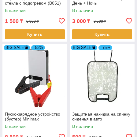
стекла с подогревом (B051)
День + Ночь
В наличии
В наличии
1 500
3 000
₸
₸
5 900 ₸
3 500 ₸
Купить
Купить
BIG SALE💣
–53%
BIG SALE💣
–75%
Пуско-зарядное устройство
Защитная накидка на спинку
(бустер) Minimax
сиденья в авто
В наличии
В наличии