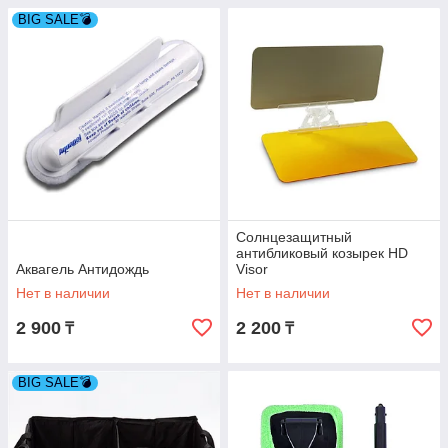
BIG SALE💣
Солнцезащитный
антибликовый козырек HD
Аквагель Антидождь
Visor
Нет в наличии
Нет в наличии
2 900
2 200
₸
₸
BIG SALE💣