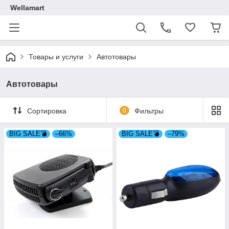
Wellamart
Товары и услуги
Автотовары
Автотовары
Сортировка
0
Фильтры
BIG SALE💣
–66%
BIG SALE💣
–79%