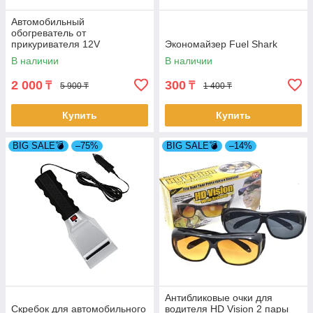
Автомобильный
обогреватель от
прикуривателя 12V
Экономайзер Fuel Shark
В наличии
В наличии
2 000
300
₸
₸
5 900 ₸
1 400 ₸
Купить
Купить
BIG SALE💣
–75%
BIG SALE💣
–14%
Антибликовые очки для
Скребок для автомобильного
водителя HD Vision 2 пары