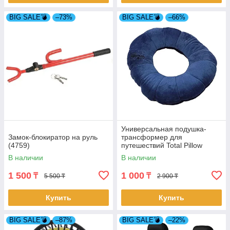
BIG SALE💣
–73%
BIG SALE💣
–66%
Универсальная подушка-
Замок-блокиратор на руль
трансформер для
(4759)
путешествий Total Pillow
В наличии
В наличии
1 500
1 000
₸
₸
5 500 ₸
2 900 ₸
Купить
Купить
BIG SALE💣
–87%
BIG SALE💣
–22%