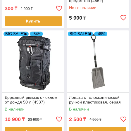
предметов (4852)
Нет в наличии
300
₸
1 900 ₸
5 900
₸
Купить
BIG SALE💣
–54%
BIG SALE💣
–49%
Дорожный рюкзак с чехлом
Лопата с телескопической
от дождя 50 л (4937)
ручкой пластиковая, серая
В наличии
В наличии
10 900
2 500
₸
₸
23 900 ₸
4 900 ₸