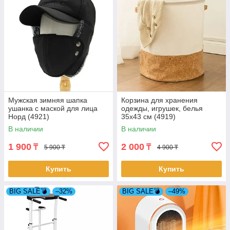
Мужская зимняя шапка
Корзина для хранения
ушанка с маской для лица
одежды, игрушек, белья
Норд (4921)
35х43 см (4919)
В наличии
В наличии
1 900
2 000
₸
₸
5 900 ₸
4 900 ₸
Купить
Купить
BIG SALE💣
–32%
BIG SALE💣
–49%