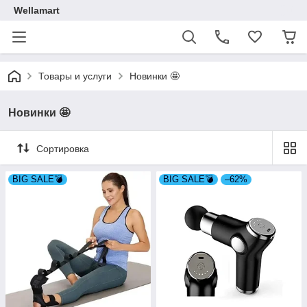
Wellamart
Товары и услуги
Новинки 🤩
Новинки 🤩
Сортировка
BIG SALE💣
BIG SALE💣
–62%