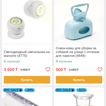
Совок-ковш для уборки за
Светодиодный светильник на
собакой на улице с отсеком
магните (4775)
для пакетов (4848)
В наличии
В наличии
3 000
500
₸
₸
5 900 ₸
2 000 ₸
Купить
Купить
BIG SALE💣
–24%
BIG SALE💣
–51%