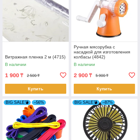
Ручная мясорубка с
насадкой для изготовления
Витражная пленка 2 м (4715)
колбасы (4842)
В наличии
В наличии
1 900
2 900
₸
₸
2 500 ₸
5 900 ₸
Купить
Купить
BIG SALE💣
–56%
BIG SALE💣
–87%