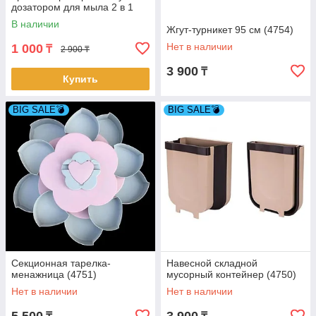
дозатором для мыла 2 в 1
(4846)
В наличии
Жгут-турникет 95 см (4754)
Нет в наличии
1 000
₸
2 900 ₸
3 900
₸
Купить
BIG SALE💣
BIG SALE💣
Секционная тарелка-
Навесной складной
менажница (4751)
мусорный контейнер (4750)
Нет в наличии
Нет в наличии