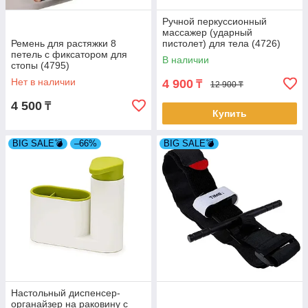
Ручной перкуссионный
массажер (ударный
Ремень для растяжки 8
пистолет) для тела (4726)
петель с фиксатором для
В наличии
стопы (4795)
Нет в наличии
4 900
₸
12 900 ₸
4 500
₸
Купить
BIG SALE💣
–66%
BIG SALE💣
Настольный диспенсер-
органайзер на раковину с