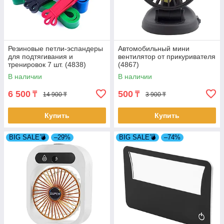
Резиновые петли-эспандеры
Автомобильный мини
для подтягивания и
вентилятор от прикуривателя
тренировок 7 шт. (4838)
(4867)
В наличии
В наличии
6 500
500
₸
₸
14 900 ₸
3 900 ₸
Купить
Купить
BIG SALE💣
–29%
BIG SALE💣
–74%