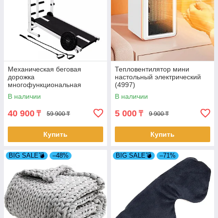
Механическая беговая
Тепловентилятор мини
дорожка
настольный электрический
многофункциональная
(4997)
(4995)
В наличии
В наличии
40 900
5 000
₸
₸
59 900 ₸
9 900 ₸
Купить
Купить
BIG SALE💣
–48%
BIG SALE💣
–71%