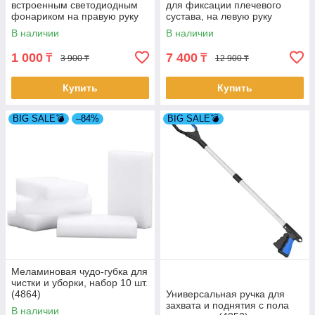
встроенным светодиодным
для фиксации плечевого
фонариком на правую руку
сустава, на левую руку
(4817)
В наличии
В наличии
1 000
7 400
₸
₸
3 900 ₸
12 900 ₸
Купить
Купить
BIG SALE💣
–84%
BIG SALE💣
Меламиновая чудо-губка для
чистки и уборки, набор 10 шт.
(4864)
Универсальная ручка для
захвата и поднятия с пола
В наличии