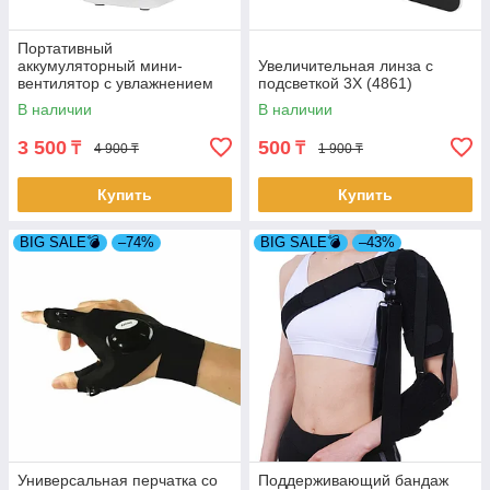
Портативный
аккумуляторный мини-
Увеличительная линза с
вентилятор с увлажнением
подсветкой 3Х (4861)
воздуха (4859)
В наличии
В наличии
3 500
500
₸
₸
4 900 ₸
1 900 ₸
Купить
Купить
BIG SALE💣
–74%
BIG SALE💣
–43%
Универсальная перчатка со
Поддерживающий бандаж