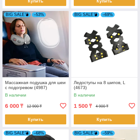
Купить
Купить
BIG SALE💣
–53%
BIG SALE💣
–69%
Массажная подушка для шеи
Ледоступы на 8 шипов, L
с подогревом (4987)
(4673)
В наличии
В наличии
6 000
1 500
₸
₸
12 900 ₸
4 900 ₸
Купить
Купить
BIG SALE💣
–68%
BIG SALE💣
–59%