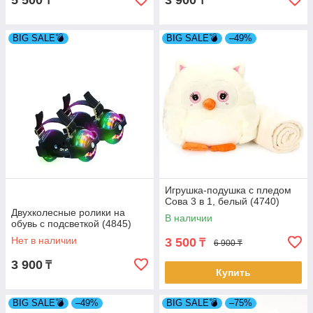
5 500
3 900
₸
₸
BIG SALE💣
BIG SALE💣
–49%
Игрушка-подушка с пледом
Сова 3 в 1, белый (4740)
Двухколесные ролики на
В наличии
обувь с подсветкой (4845)
Нет в наличии
3 500
₸
6 900 ₸
3 900
₸
Купить
BIG SALE💣
–49%
BIG SALE💣
–75%