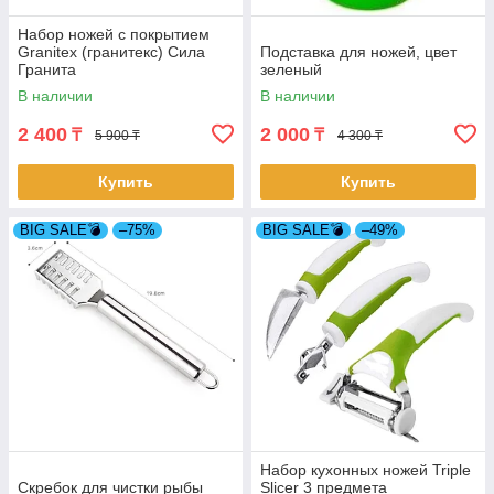
Набор ножей с покрытием
Granitex (гранитекс) Сила
Подставка для ножей, цвет
Гранита
зеленый
В наличии
В наличии
2 400
2 000
₸
₸
5 900 ₸
4 300 ₸
Купить
Купить
BIG SALE💣
–75%
BIG SALE💣
–49%
Набор кухонных ножей Triple
Скребок для чистки рыбы
Slicer 3 предмета