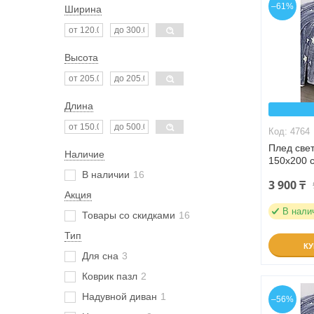
–61%
Ширина
Высота
Длина
4764
Плед све
Наличие
150х200 с
В наличии
16
3 900 ₸
Акция
В нали
Товары со скидками
16
Тип
К
Для сна
3
Коврик пазл
2
Надувной диван
1
–56%