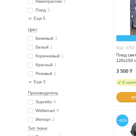
Наматрасник
2
Плед
2
Еще 5
Цвет
Бежевый
3
Белый
1
4763
Плед све
Коричневый
1
120х150 с
Красный
1
3 500 ₸
Розовый
1
Еще 3
В нали
Производитель
К
Supretto
6
Wellamart
9
Импорт
2
–63%
Тип ткани