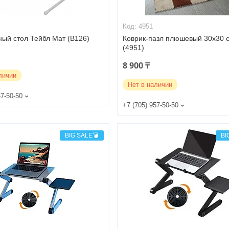
4951
ный стол Тейбл Мат (B126)
Коврик-пазл плюшевый 30х30 с
(4951)
8 900 ₸
личии
Нет в наличии
57-50-50
+7 (705) 957-50-50
BIG SALE💣
BI