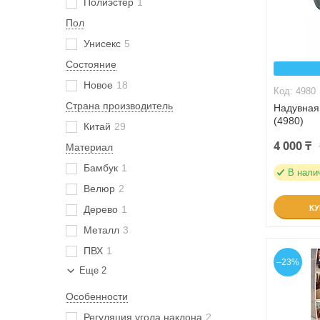
Полиэстер
1
Пол
Унисекс
5
Состояние
Новое
18
4980
Страна производитель
Надувная
(4980)
Китай
29
4 000 ₸
Материал
Бамбук
1
В нали
Велюр
2
Дерево
1
К
Металл
3
ПВХ
1
–23%
Еще 2
Особенности
Регуляция угола наклона
2