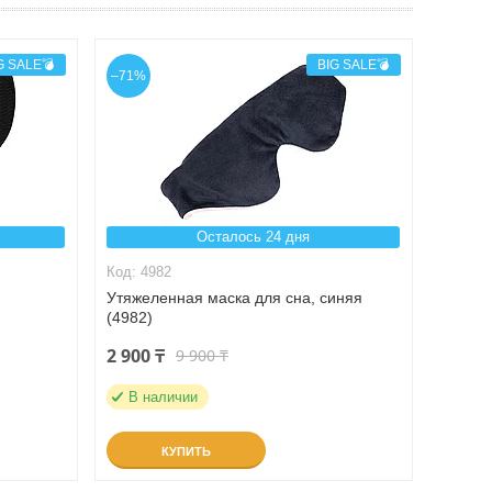
G SALE💣
BIG SALE💣
–71%
Осталось 24 дня
4982
Утяжеленная маска для сна, синяя
(4982)
2 900 ₸
9 900 ₸
В наличии
КУПИТЬ