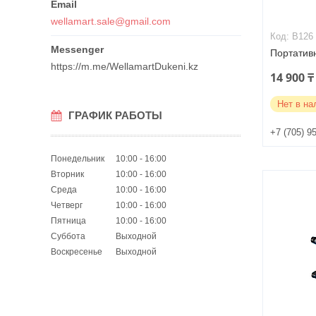
wellamart.sale@gmail.com
B126
Портатив
https://m.me/WellamartDukeni.kz
14 900 ₸
Нет в на
ГРАФИК РАБОТЫ
+7 (705) 9
Понедельник
10:00
16:00
Вторник
10:00
16:00
Среда
10:00
16:00
Четверг
10:00
16:00
Пятница
10:00
16:00
Суббота
Выходной
Воскресенье
Выходной