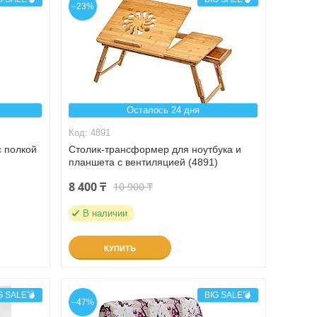
–23%
Осталось 24 дня
4891
с полкой
Столик-трансформер для ноутбука и
планшета с вентиляцией (4891)
8 400 ₸
10 900 ₸
В наличии
КУПИТЬ
G SALE💣
BIG SALE💣
–47%