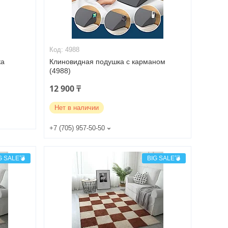
4988
ка
Клиновидная подушка с карманом
(4988)
12 900 ₸
Нет в наличии
+7 (705) 957-50-50
G SALE💣
BIG SALE💣