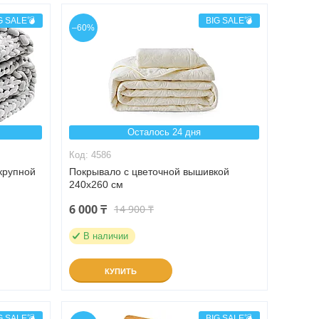
G SALE💣
BIG SALE💣
–60%
Осталось 24 дня
4586
крупной
Покрывало с цветочной вышивкой
240х260 см
6 000 ₸
14 900 ₸
В наличии
КУПИТЬ
G SALE💣
BIG SALE💣