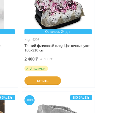
Осталось 24 дня
4293
о
Тонкий флисовый плед Цветочный уют
180х210 см
2 400 ₸
4 500 ₸
В наличии
КУПИТЬ
G SALE💣
BIG SALE💣
–80%