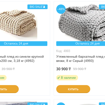
BIG SALE💣
BI
–48%
Осталось 24 дня
Осталось 24 дня
4993
ный плед из синели крупной
Утяжеленный бархатный плед 
x200 см, 3,18 кг (4992)
вязки, 8 кг Серый (4993)
30 900 ₸
39 900 ₸
59 900 ₸
чии
В наличии
УПИТЬ
КУПИТЬ
BIG SALE💣
BI