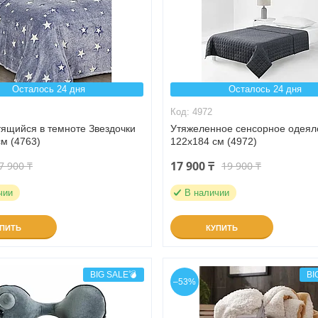
Осталось 24 дня
Осталось 24 дня
4972
тящийся в темноте Звездочки
Утяжеленное сенсорное одеял
м (4763)
122х184 см (4972)
17 900 ₸
7 900 ₸
19 900 ₸
чии
В наличии
УПИТЬ
КУПИТЬ
BIG SALE💣
BI
–53%