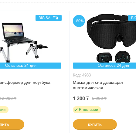
BIG SALE💣
BI
–80%
Осталось 24 дня
Осталось 24 дня
4983
рансформер для ноутбука
Маска для сна дышащая
анатомическая
1 200 ₸
12 900 ₸
5 900 ₸
чии
В наличии
УПИТЬ
КУПИТЬ