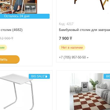
Осталось 24 дня
4217
столик (4682)
Бамбуковый столик для завтра
7 900 ₸
12 900 ₸
чии
Нет в наличии
+7 (705) 957-50-50
УПИТЬ
BIG SALE💣
BI