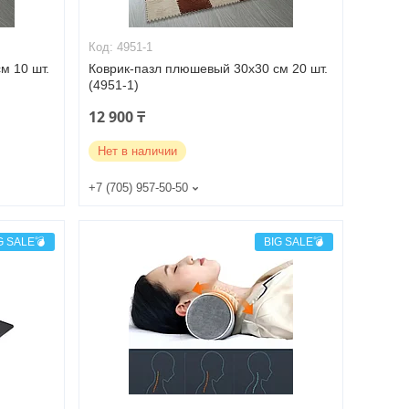
4951-1
м 10 шт.
Коврик-пазл плюшевый 30х30 см 20 шт.
(4951-1)
12 900 ₸
Нет в наличии
+7 (705) 957-50-50
G SALE💣
BIG SALE💣