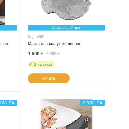
Осталось 24 дня
4981
овое
Маска для сна утяжеленная
1 600 ₸
7 900 ₸
В наличии
КУПИТЬ
G SALE💣
BIG SALE💣