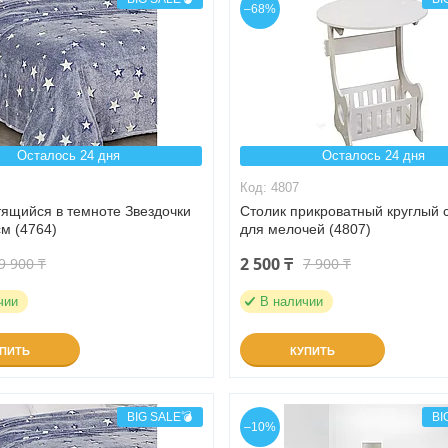
–68%
Осталось 24 дня
Осталось 24 дня
4807
тящийся в темноте Звездочки
Столик прикроватный круглый 
м (4764)
для мелочей (4807)
2 500 ₸
9 900 ₸
7 900 ₸
чии
В наличии
УПИТЬ
КУПИТЬ
BIG SALE💣
BI
–10%