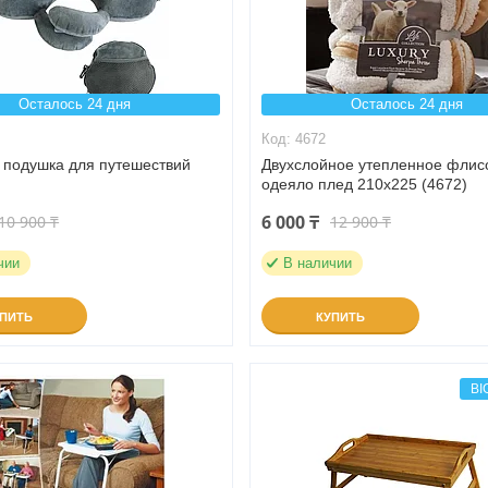
Осталось 24 дня
Осталось 24 дня
4672
 подушка для путешествий
Двухслойное утепленное флис
одеяло плед 210х225 (4672)
6 000 ₸
10 900 ₸
12 900 ₸
чии
В наличии
УПИТЬ
КУПИТЬ
BI