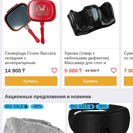
Сковорода Crown Baccara
Уценка (товар с
Сумк
складная с
небольшим дефектом)
со с
антипригарным
Массажер для стоп и
покрытием двойная, 28 см
лодыжек «Блаженство»
14 900
5 000
7 0
₸
₸
44 900 ₸
(4150-1)
(черный) (11016/2)
Купить
Купить
Акционные предложения и новинки
BIG SALE💣
–80%
BIG SALE💣
–80%