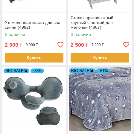
Столик прикроватный
Утяжеленная маска для сна,
круглый с полкой для
синяя (4982)
мелочей (4807)
В наличии
В наличии
2 900
2 500
₸
₸
9 900 ₸
7 900 ₸
Купить
Купить
BIG SALE💣
–63%
BIG SALE💣
–61%