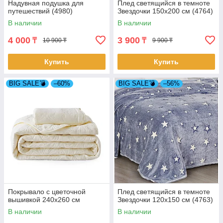
Надувная подушка для
Плед светящийся в темноте
путешествий (4980)
Звездочки 150х200 см (4764)
В наличии
В наличии
4 000
3 900
₸
₸
10 900 ₸
9 900 ₸
Купить
Купить
BIG SALE💣
–60%
BIG SALE💣
–56%
Покрывало с цветочной
Плед светящийся в темноте
вышивкой 240х260 см
Звездочки 120х150 см (4763)
В наличии
В наличии