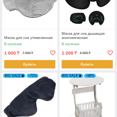
Маска для сна дышащая
Маска для сна утяжеленная
анатомическая
В наличии
В наличии
1 600
1 200
₸
₸
7 900 ₸
5 900 ₸
Купить
Купить
BIG SALE💣
–71%
BIG SALE💣
–68%