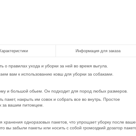
Характеристики
Информация для заказа
ь о правилах ухода и уборки за ней во время выгула.
гаем вам к использованию ковш для уборки за собаками.
рму и большой обьем. Он подходит для пород любых размеров.
ь пакет, накрыть им совок и собрать все во внутрь. Простое
к за вашим питомцем.
ля хранения одноразовых пакетов, что упрощает уборку после ваше
что вы забыли пакеты или носить с собой громоздкий дозатор пакет