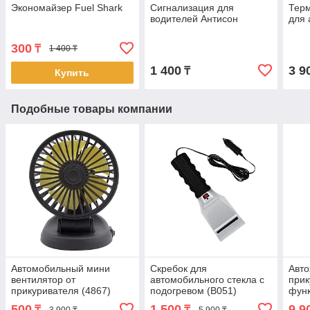
Экономайзер Fuel Shark
Сигнализация для
Терм
водителей Антисон
для 
300
₸
1 400 ₸
1 400
3 9
₸
Купить
Подобные товары компании
Автомобильный мини
Скребок для
Авто
вентилятор от
автомобильного стекла с
прик
прикуривателя (4867)
подогревом (B051)
функ
500
1 500
9 9
₸
₸
3 900 ₸
5 900 ₸