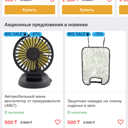
Купить
Купить
Акционные предложения и новинки
BIG SALE💣
–87%
BIG SALE💣
–75%
Автомобильный мини
вентилятор от прикуривателя
Защитная накидка на спинку
(4867)
сиденья в авто
В наличии
В наличии
500
500
₸
₸
3 900 ₸
2 000 ₸