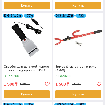
Купить
Купить
BIG SALE💣
–75%
BIG SALE💣
–73%
Скребок для автомобильного
Замок-блокиратор на руль
стекла с подогревом (B051)
(4759)
В наличии
В наличии
1 500
1 500
₸
₸
5 900 ₸
5 500 ₸
Купить
Купить
BIG SALE💣
–71%
BIG SALE💣
–66%