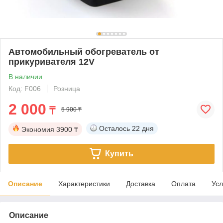
Автомобильный обогреватель от
прикуривателя 12V
В наличии
Код: F006
Розница
2 000
₸
5 900 ₸
Осталось
22 дня
Экономия
3900 ₸
Купить
Описание
Характеристики
Доставка
Оплата
Усл
Описание