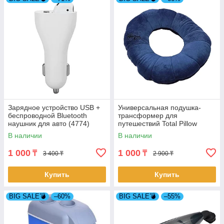
Зарядное устройство USB +
Универсальная подушка-
беспроводной Bluetooth
трансформер для
наушник для авто (4774)
путешествий Total Pillow
В наличии
В наличии
1 000
1 000
₸
₸
3 400 ₸
2 900 ₸
Купить
Купить
BIG SALE💣
–60%
BIG SALE💣
–55%