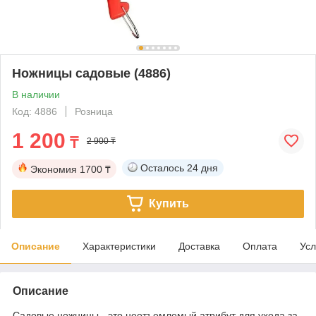
Ножницы садовые (4886)
В наличии
Код: 4886
Розница
1 200
₸
2 900 ₸
Осталось
24 дня
Экономия
1700 ₸
Купить
Описание
Характеристики
Доставка
Оплата
Усл
Описание
Садовые ножницы - это неотъемлемый атрибут для ухода за