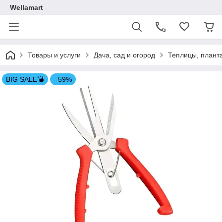
Wellamart
Товары и услуги
Дача, сад и огород
Теплицы, плант
BIG SALE💣
–59%