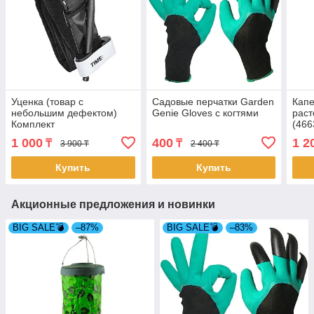
Уценка (товар с
Садовые перчатки Garden
Капе
небольшим дефектом)
Genie Gloves с когтями
раст
Комплект
(466
кровоостанавливающий
1 000
400
1 2
₸
₸
3 900 ₸
2 400 ₸
жгут турникет и ножницы в
чехле
Купить
Купить
Акционные предложения и новинки
BIG SALE💣
–87%
BIG SALE💣
–83%