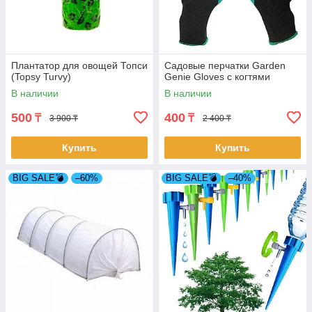
Плантатор для овощей Топси
Садовые перчатки Garden
(Topsy Turvy)
Genie Gloves с когтями
В наличии
В наличии
500
400
₸
₸
3 900 ₸
2 400 ₸
Купить
Купить
BIG SALE💣
–60%
BIG SALE💣
–40%