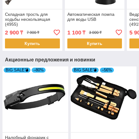
Складная трость для
Автоматическая помпа
Ведр
ходьбы нескользящая
для воды USB
cенс
(4955)
(491
2 900
1 100
5 9
₸
₸
7 900 ₸
3 000 ₸
Купить
Купить
Акционные предложения и новинки
BIG SALE💣
–80%
BIG SALE💣
–56%
Налобный фонарик с