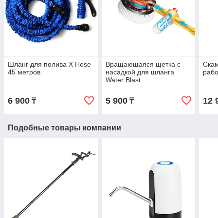
Шланг для полива X Hose
Вращающаяся щетка с
Скам
45 метров
насадкой для шланга
рабо
Water Blast
6 900
5 900
12 
₸
₸
Подобные товары компании