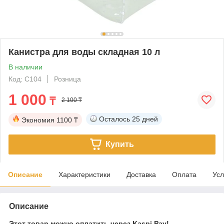
Канистра для воды складная 10 л
В наличии
Код: C104
Розница
1 000
₸
2 100 ₸
Осталось
25 дней
Экономия
1100 ₸
Купить
Описание
Характеристики
Доставка
Оплата
Усл
Описание
Этот товар можно оплатить через Kaspi Pay!