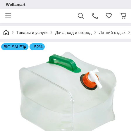
Wellamart
Товары и услуги
Дача, сад и огород
Летний отдых
BIG SALE💣
–52%