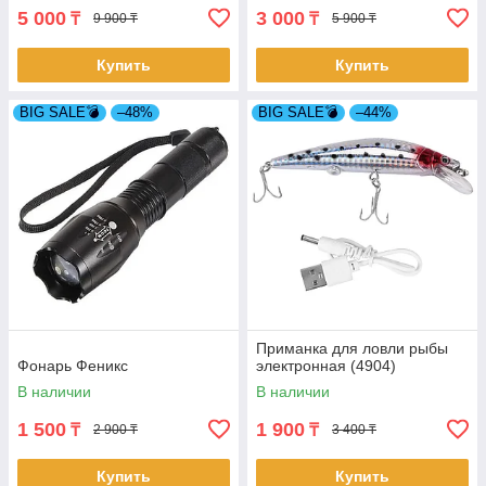
5 000
3 000
₸
₸
9 900 ₸
5 900 ₸
Купить
Купить
BIG SALE💣
–48%
BIG SALE💣
–44%
Приманка для ловли рыбы
Фонарь Феникс
электронная (4904)
В наличии
В наличии
1 500
1 900
₸
₸
2 900 ₸
3 400 ₸
Купить
Купить