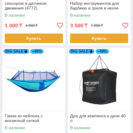
сенсором и датчиком
Набор инструментов для
движения (4772)
барбекю и гриля в чехле
В наличии
В наличии
1 000
3 500
₸
₸
4 900 ₸
7 900 ₸
Купить
Купить
BIG SALE💣
–49%
BIG SALE💣
–49%
Гамак из нейлона с
Душ для кемпинга и дачи 40
москитной сеткой
л
В наличии
В наличии