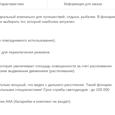
Характеристики
Информация для заказа
деальный компаньон для путешествий, отдыха, рыбалки. В фонари
 выбирать тот, который наиболее актуален.
 повседневного использования);
т для переключения режимов.
которая увеличивает площадь освещенности за счет рассеивания
рике выдвижным движением (растягивание).
только мощный, что виден с дальнего расстояния. Такой фонарик
льными специалистами! Срок службы светодиодов - до 100 000
ек ААА (батарейки в комплект не входят).