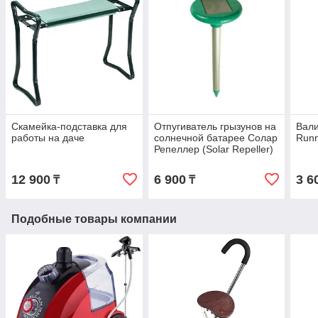
Скамейка-подставка для
Отпугиватель грызунов на
Вали
работы на даче
солнечной батарее Солар
Run
Репеллер (Solar Repeller)
12 900
6 900
3 6
₸
₸
Подобные товары компании