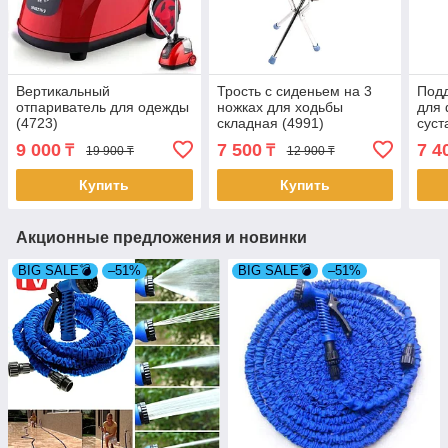
Вертикальный
Трость с сиденьем на 3
Под
отпариватель для одежды
ножках для ходьбы
для 
(4723)
складная (4991)
суст
(481
9 000
7 500
7 4
₸
₸
19 900 ₸
12 900 ₸
Купить
Купить
Акционные предложения и новинки
BIG SALE💣
–51%
BIG SALE💣
–51%