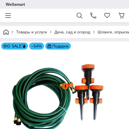
Wellamart
Товары и услуги
Дача, сад и огород
Шланги, опрыск
BIG SALE💣
–54%
Подарок