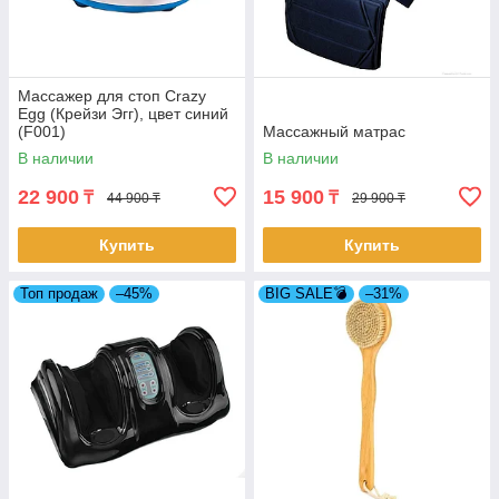
Массажер для стоп Crazy
Egg (Крейзи Эгг), цвет синий
(F001)
Массажный матрас
В наличии
В наличии
22 900
15 900
₸
₸
44 900 ₸
29 900 ₸
Купить
Купить
Топ продаж
–45%
BIG SALE💣
–31%