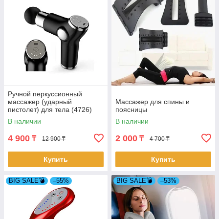
Ручной перкуссионный
массажер (ударный
Массажер для спины и
пистолет) для тела (4726)
поясницы
В наличии
В наличии
4 900
2 000
₸
₸
12 900 ₸
4 700 ₸
Купить
Купить
BIG SALE💣
–55%
BIG SALE💣
–53%