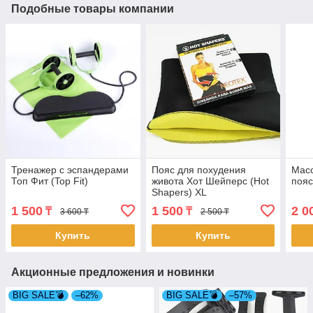
Подобные товары компании
Тренажер с эспандерами
Пояс для похудения
Масс
Топ Фит (Top Fit)
живота Хот Шейперс (Hot
поя
Shapers) XL
1 500
1 500
2 0
₸
₸
3 600 ₸
2 500 ₸
Купить
Купить
Акционные предложения и новинки
BIG SALE💣
–62%
BIG SALE💣
–57%