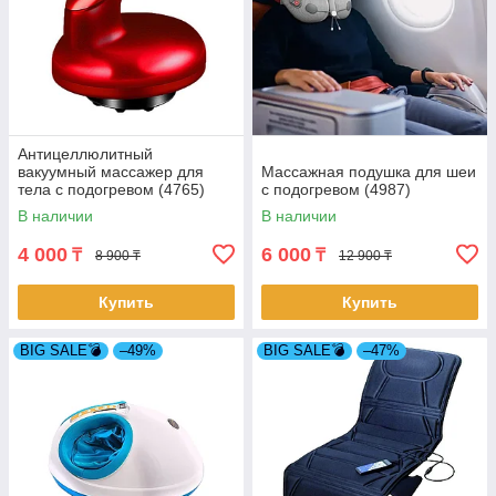
Антицеллюлитный
вакуумный массажер для
Массажная подушка для шеи
тела с подогревом (4765)
с подогревом (4987)
В наличии
В наличии
4 000
6 000
₸
₸
8 900 ₸
12 900 ₸
Купить
Купить
BIG SALE💣
–49%
BIG SALE💣
–47%