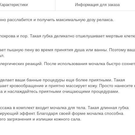
Характеристики
Информация для заказа
но расслабится и получить максимальную дозу релакса.
окрова и пор. Такая губка деликатно отшелушивает мертвые клетк
ает пышную пену во время принятия душа или ванны. Поэтому ва
ал.
лергических реакций. После использования мочалка быстро сохнет
 сделает ваши банные процедуры еще более приятными. Такая
шает кровообращение и приятно массирует кожу. Просто нанесите 
аба и наслаждайтесь приятными очищающими процедурами.
ажа в комплект входит мочалка для тела. Такая длинная губка
низирующий эффект. Благодаря своей форме мочалка способна
его загрязнения и излишки кожного сала.