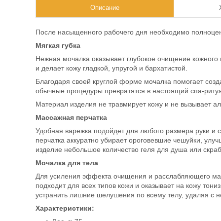
Описание
После насыщенного рабочего дня необходимо полноцен
Мягкая губка
Нежная мочалка оказывает глубокое очищение кожного п
и делает кожу гладкой, упругой и бархатистой.
Благодаря своей круглой форме мочалка помогает созд
обычные процедуры превратятся в настоящий спа-риту
Материал изделия не травмирует кожу и не вызывает ал
Массажная перчатка
Удобная варежка подойдет для любого размера руки и
перчатка аккуратно убирает ороговевшие чешуйки, улуч
изделие небольшое количество геля для душа или скр
Мочалка для тела
Для усиления эффекта очищения и расслабляющего масс
подходит для всех типов кожи и оказывает на кожу то
устранить лишние шелушения по всему телу, удаляя с н
Характеристики: