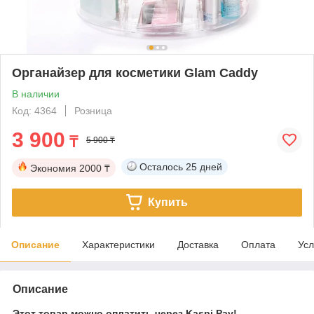
Органайзер для косметики Glam Caddy
В наличии
Код: 4364
Розница
3 900
₸
5 900 ₸
Осталось
25 дней
Экономия
2000 ₸
Купить
Описание
Характеристики
Доставка
Оплата
Усл
Описание
Этот товар можно оплатить через Kaspi Pay!