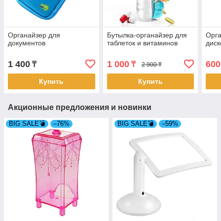
Органайзер для
Бутылка-органайзер для
Орга
документов
таблеток и витаминов
диск
1 400
1 000
600
₸
₸
2 900 ₸
Купить
Купить
Акционные предложения и новинки
BIG SALE💣
–76%
BIG SALE💣
–59%