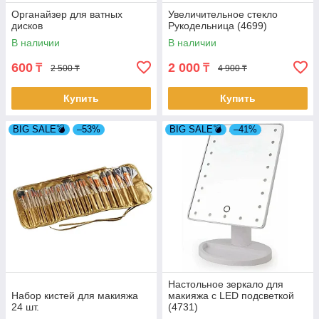
Органайзер для ватных
Увеличительное стекло
дисков
Рукодельница (4699)
В наличии
В наличии
600
2 000
₸
₸
2 500 ₸
4 900 ₸
Купить
Купить
BIG SALE💣
–53%
BIG SALE💣
–41%
Настольное зеркало для
Набор кистей для макияжа
макияжа с LED подсветкой
24 шт.
(4731)