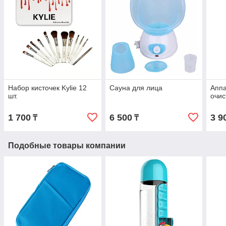
Набор кисточек Kylie 12
Сауна для лица
Аппа
шт.
очис
1 700
6 500
3 9
₸
₸
Подобные товары компании