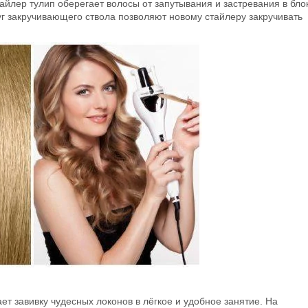
айлер тулип оберегает волосы от запутывания и застревания в бло
уг закручивающего ствола позволяют новому стайлеру закручивать
т завивку чудесных локонов в лёгкое и удобное занятие. На