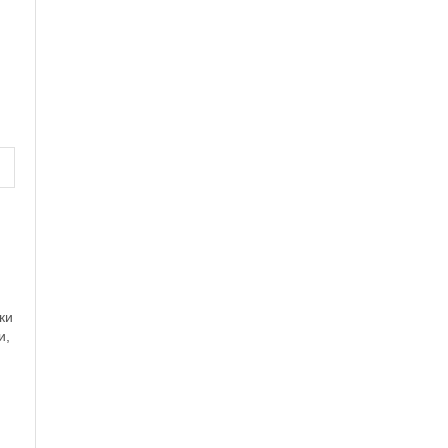
ки
и,