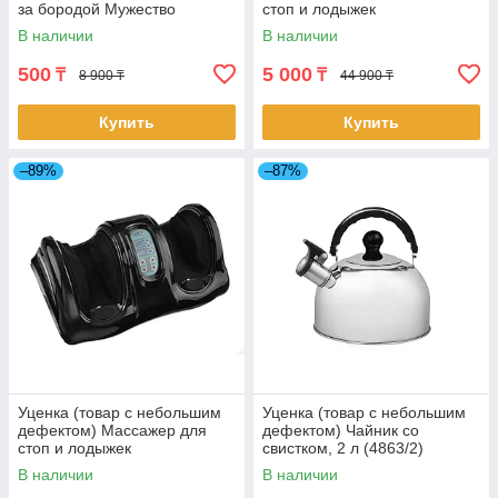
за бородой Мужество
стоп и лодыжек
«Блаженство» красный
В наличии
В наличии
(11018/2)
500
5 000
₸
₸
8 900 ₸
44 900 ₸
Купить
Купить
–89%
–87%
Уценка (товар с небольшим
Уценка (товар с небольшим
дефектом) Массажер для
дефектом) Чайник со
стоп и лодыжек
свистком, 2 л (4863/2)
«Блаженство» (черный)
В наличии
В наличии
(11016/2)