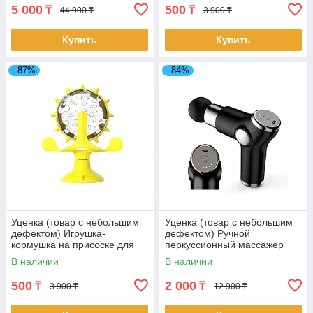
5 000
500
₸
₸
44 900 ₸
3 900 ₸
Купить
Купить
–87%
–84%
Уценка (товар с небольшим
Уценка (товар с небольшим
дефектом) Игрушка-
дефектом) Ручной
кормушка на присоске для
перкуссионный массажер
кошек (4585/2)
(ударный пистолет) для тела
В наличии
В наличии
(4726/5)
500
2 000
₸
₸
3 900 ₸
12 900 ₸