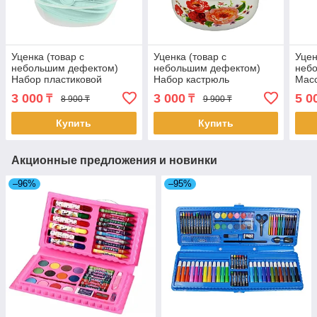
Уценка (товар с
Уценка (товар с
Уцен
небольшим дефектом)
небольшим дефектом)
неб
Набор пластиковой
Набор кастрюль
Масс
посуды для пикника 48
Хозяюшка, красные цветы
лод
3 000
3 000
5 0
₸
₸
8 900 ₸
9 900 ₸
предметов (4258/2)
(4467/1)
(чер
Купить
Купить
Акционные предложения и новинки
–96%
–95%