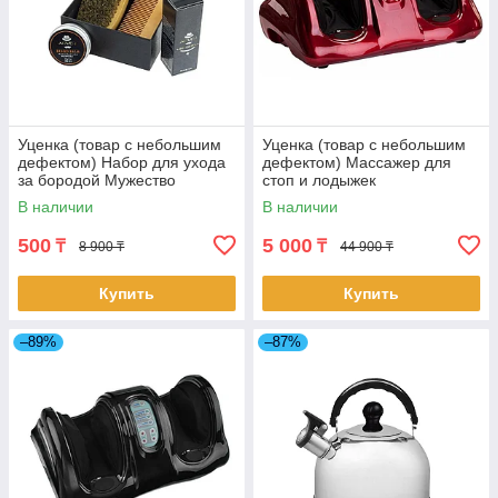
Уценка (товар с небольшим
Уценка (товар с небольшим
дефектом) Набор для ухода
дефектом) Массажер для
за бородой Мужество
стоп и лодыжек
«Блаженство» красный
В наличии
В наличии
(11018/2)
500
5 000
₸
₸
8 900 ₸
44 900 ₸
Купить
Купить
–89%
–87%