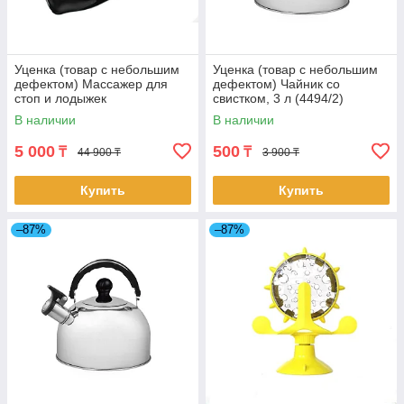
Уценка (товар с небольшим
Уценка (товар с небольшим
дефектом) Массажер для
дефектом) Чайник со
стоп и лодыжек
свистком, 3 л (4494/2)
«Блаженство» (черный)
В наличии
В наличии
(11016/2)
5 000
500
₸
₸
44 900 ₸
3 900 ₸
Купить
Купить
–87%
–87%