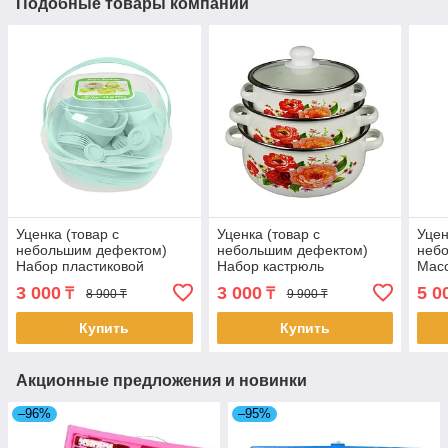
Подобные товары компании
Уценка (товар с
Уценка (товар с
Уцен
небольшим дефектом)
небольшим дефектом)
неб
Набор пластиковой
Набор кастрюль
Масс
посуды для пикника 48
Хозяюшка, красные цветы
лод
3 000
3 000
5 0
₸
₸
8 900 ₸
9 900 ₸
предметов (4258/2)
(4467/1)
(чер
Купить
Купить
Акционные предложения и новинки
–96%
–95%