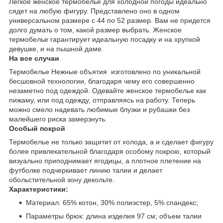
Легкое женское термобелье для холодной погоды идеально
сядет на любую фигуру. Представлено оно в одном
универсальном размере с 44 по 52 размер. Вам не придется
долго думать о том, какой размер выбрать. Женское
термобелье гарантирует идеальную посадку и на хрупкой
девушке, и на пышной даме.
На все случаи
Термобелье Нежные объятия изготовлено по уникальной
бесшовной технологии, благодаря чему его совершенно
незаметно под одеждой. Одевайте женское термобелье как
пижаму, или под одежду, отправляясь на работу. Теперь
можно смело надевать любимые блузки и рубашки без
малейшего риска замерзнуть.
Особый покрой
Термобелье не только защитит от холода, а и сделает фигуру
более привлекательной благодаря особому покрою, который
визуально приподнимает ягодицы, а плотное плетение на
футболке подчеркивает линию талии и делает
обольстительной зону декольте.
Характеристики:
Материал: 65% котон, 30% полиэстер, 5% спандекс;
Параметры брюк: длина изделия 97 см; объем талии