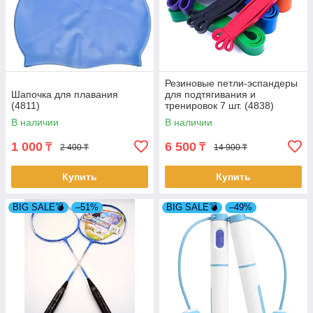
Резиновые петли-эспандеры
Шапочка для плавания
для подтягивания и
(4811)
тренировок 7 шт. (4838)
В наличии
В наличии
1 000
6 500
₸
₸
2 400 ₸
14 900 ₸
Купить
Купить
BIG SALE💣
–51%
BIG SALE💣
–49%