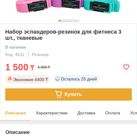
Набор эспандеров-резинок для фитнеса 3
шт., тканевые
В наличии
Код: 4611
Розница
1 500
₸
5 900 ₸
Осталось
25 дней
Экономия
4400 ₸
Купить
Описание
Характеристики
Доставка
Оплата
Усл
Описание