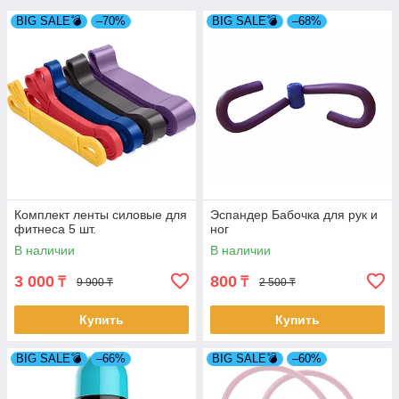
BIG SALE💣
–70%
BIG SALE💣
–68%
Комплект ленты силовые для
Эспандер Бабочка для рук и
фитнеса 5 шт.
ног
В наличии
В наличии
3 000
800
₸
₸
9 900 ₸
2 500 ₸
Купить
Купить
BIG SALE💣
–66%
BIG SALE💣
–60%