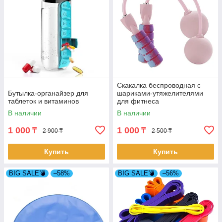
Скакалка беспроводная с
Бутылка-органайзер для
шариками-утяжелителями
таблеток и витаминов
для фитнеса
В наличии
В наличии
1 000
1 000
₸
₸
2 900 ₸
2 500 ₸
Купить
Купить
BIG SALE💣
–58%
BIG SALE💣
–56%