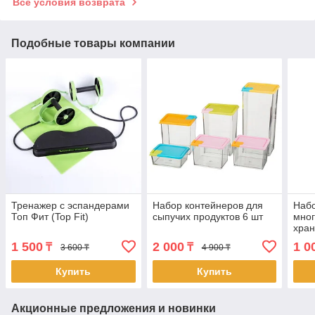
Все условия возврата
Подобные товары компании
Тренажер с эспандерами
Набор контейнеров для
Наб
Топ Фит (Top Fit)
сыпучих продуктов 6 шт
мног
хран
(488
1 500
2 000
1 0
₸
₸
3 600 ₸
4 900 ₸
Купить
Купить
Акционные предложения и новинки