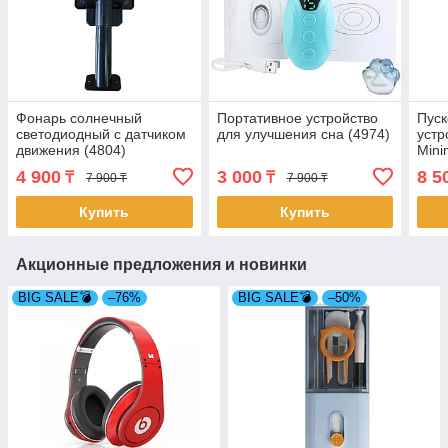
Фонарь солнечный
Портативное устройство
Пуск
светодиодный с датчиком
для улучшения сна (4974)
устр
движения (4804)
Mini
4 900
3 000
8 5
₸
₸
7 900 ₸
7 900 ₸
Купить
Купить
Акционные предложения и новинки
BIG SALE💣
–76%
BIG SALE💣
–50%