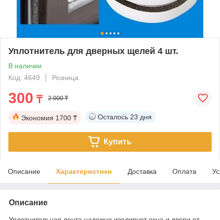
Уплотнитель для дверных щелей 4 шт.
В наличии
Код: 4649
Розница
300
₸
2 000 ₸
Осталось
23 дня
Экономия
1700 ₸
Купить
Описание
Характеристики
Доставка
Оплата
Ус
Описание
Уплотнительная лента надежно изолирует окна и двери от