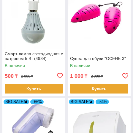
Смарт-лампа светодиодная с
патроном 5 Вт (4934)
Сушка для обуви "ОСЕНЬ-3"
В наличии
В наличии
500
1 000
₸
₸
2 000 ₸
2 900 ₸
Купить
Купить
BIG SALE💣
–66%
BIG SALE💣
–54%