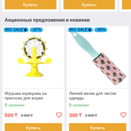
Купить
Купить
Акционные предложения и новинки
BIG SALE💣
–87%
BIG SALE💣
–85%
Игрушка-кормушка на
Липкий валик для чистки
присоске для кошек
одежды
В наличии
В наличии
500
300
₸
₸
3 900 ₸
2 000 ₸
Купить
Купить