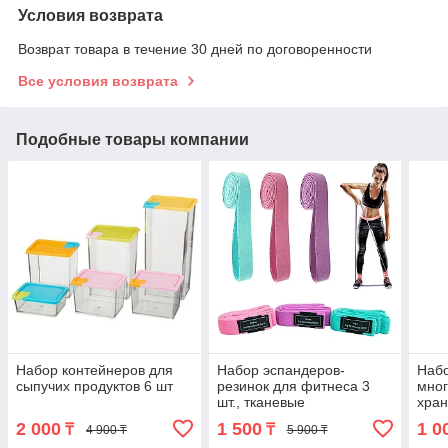
Условия возврата
Возврат товара в течение 30 дней по договоренности
Все условия возврата
Подобные товары компании
Набор контейнеров для
Набор эспандеров-
Наб
сыпучих продуктов 6 шт
резинок для фитнеса 3
мног
шт., тканевые
хран
(488
2 000
1 500
1 0
₸
₸
4 900 ₸
5 900 ₸