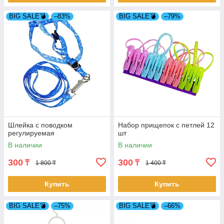
BIG SALE💣
–83%
BIG SALE💣
–79%
Шлейка с поводком
Набор прищепок с петлей 12
регулируемая
шт
В наличии
В наличии
300
300
₸
₸
1 800 ₸
1 400 ₸
Купить
Купить
BIG SALE💣
–75%
BIG SALE💣
–66%