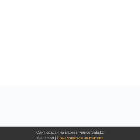
Сайт создан на маркетплейсе
Satu.kz
Wellamart |
Пожаловаться на контент