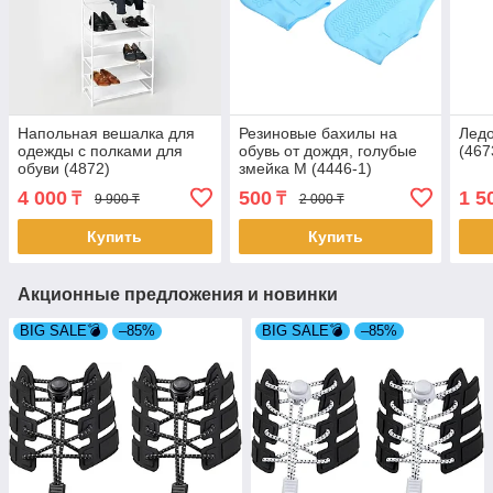
Напольная вешалка для
Резиновые бахилы на
Ледо
одежды с полками для
обувь от дождя, голубые
(467
обуви (4872)
змейка M (4446-1)
4 000
500
1 5
₸
₸
9 900 ₸
2 000 ₸
Купить
Купить
Акционные предложения и новинки
BIG SALE💣
–85%
BIG SALE💣
–85%