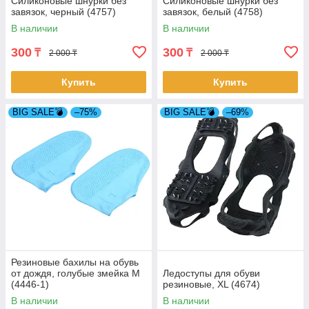
Силиконовые шнурки без
Силиконовые шнурки без
завязок, черный (4757)
завязок, белый (4758)
В наличии
В наличии
300
300
₸
₸
2 000 ₸
2 000 ₸
Купить
Купить
BIG SALE💣
–75%
BIG SALE💣
–69%
Резиновые бахилы на обувь
от дождя, голубые змейка M
Ледоступы для обуви
(4446-1)
резиновые, XL (4674)
В наличии
В наличии