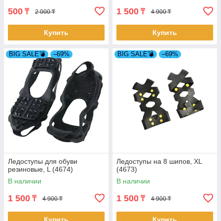
500
1 500
₸
₸
2 000 ₸
4 900 ₸
Купить
Купить
BIG SALE💣
–69%
BIG SALE💣
–69%
Ледоступы для обуви
Ледоступы на 8 шипов, XL
резиновые, L (4674)
(4673)
В наличии
В наличии
1 500
1 500
₸
₸
4 900 ₸
4 900 ₸
Купить
Купить