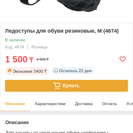
Ледоступы для обуви резиновые, М (4674)
В наличии
Код: 4674
Розница
1 500
₸
4 900 ₸
Осталось
22 дня
Экономия
3400 ₸
Купить
Описание
Характеристики
Доставка
Оплата
Усл
Описание
Для защиты от скольжения обуви необходимы