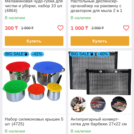
Меламиновая чудо-губка для
Настольный диспенсер-
чистки и уборки, набор 10 шт.
органайзер на раковину с
(4864)
дозатором для мыла 2 в 1
(4846)
В наличии
В наличии
300
1 000
₸
₸
1 900 ₸
2 900 ₸
Купить
Купить
BIG SALE💣
–61%
BIG SALE💣
–60%
Набор силиконовых крышек 5
Антипригарный конверт-
шт. (4725)
сетка для барбекю 27x22 см
В наличии
В наличии