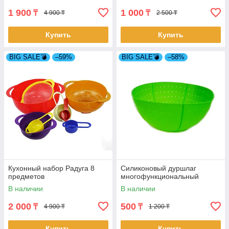
1 900
1 000
₸
₸
4 900 ₸
2 500 ₸
Купить
Купить
BIG SALE💣
–59%
BIG SALE💣
–58%
Кухонный набор Радуга 8
Силиконовый дуршлаг
предметов
многофункциональный
В наличии
В наличии
2 000
500
₸
₸
4 900 ₸
1 200 ₸
Купить
Купить