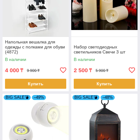
Напольная вешалка для
одежды с полками для обуви
Набор светодиодных
(4872)
светильников Свечи 3 шт
В наличии
В наличии
4 000
2 500
₸
₸
9 900 ₸
5 900 ₸
Купить
Купить
BIG SALE💣
–49%
BIG SALE💣
–48%