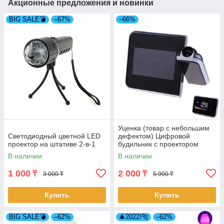
Акционные предложения и новинки
BIG SALE💣
–67%
–66%
Уценка (товар с небольшим
Светодиодный цветной LED
дефектом) Цифровой
проектор на штативе 2-в-1
будильник с проектором
(4501/1)
В наличии
В наличии
1 000
2 000
₸
₸
3 000 ₸
5 900 ₸
Купить
Купить
BIG SALE💣
–62%
🎄2022!🐅
–62%