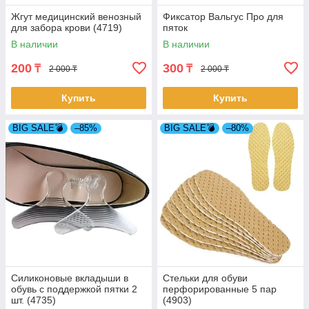
Жгут медицинский венозный
Фиксатор Вальгус Про для
для забора крови (4719)
пяток
В наличии
В наличии
200
300
₸
₸
2 000 ₸
2 000 ₸
Купить
Купить
BIG SALE💣
–85%
BIG SALE💣
–80%
Силиконовые вкладыши в
Стельки для обуви
обувь с поддержкой пятки 2
перфорированные 5 пар
шт. (4735)
(4903)