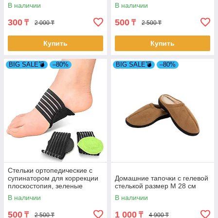
В наличии
В наличии
300
500
₸
₸
2 000 ₸
2 500 ₸
Купить
Купить
BIG SALE💣
–80%
BIG SALE💣
–80%
Стельки ортопедические с
супинатором для коррекции
Домашние тапочки с гелевой
плоскостопия, зеленые
стелькой размер M 28 см
(4782-1)
В наличии
В наличии
500
1 000
₸
₸
2 500 ₸
4 900 ₸