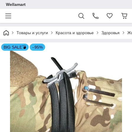
Wellamart
Товары и услуги
Красота и здоровье
Здоровья
Жг
BIG SALE💣
–95%