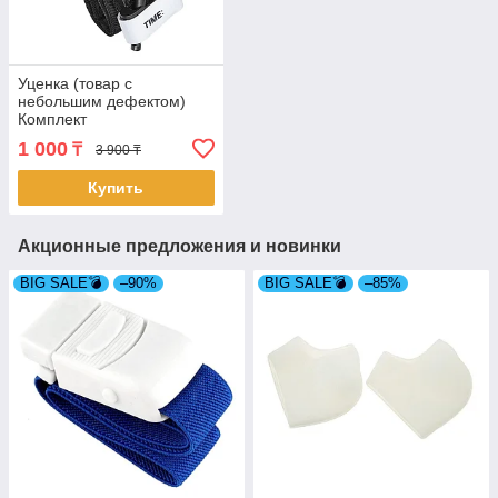
Уценка (товар с
небольшим дефектом)
Комплект
кровоостанавливающий
1 000
₸
3 900 ₸
жгут турникет и ножницы в
чехле
Купить
Акционные предложения и новинки
BIG SALE💣
–90%
BIG SALE💣
–85%