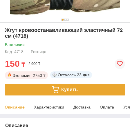
Жгут кровоостанавливающий эластичный 72
см (4718)
В наличии
Код: 4718
Розница
150
₸
2 900 ₸
Осталось
23 дня
Экономия
2750 ₸
Купить
Описание
Характеристики
Доставка
Оплата
Усл
Описание