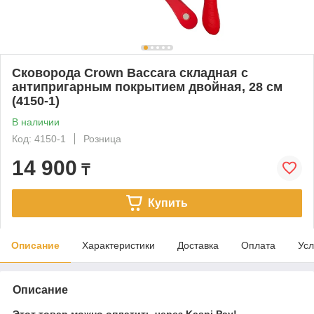
Сковорода Crown Baccara складная с
антипригарным покрытием двойная, 28 см
(4150-1)
В наличии
Код: 4150-1
Розница
14 900
₸
Купить
Описание
Характеристики
Доставка
Оплата
Усл
Описание
Этот товар можно оплатить через Kaspi Pay!