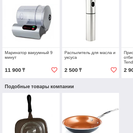
Маринатор вакуумный 9
Распылитель для масла и
При
минут
уксуса
отби
Tend
11 900
2 500
2 9
₸
₸
Подобные товары компании