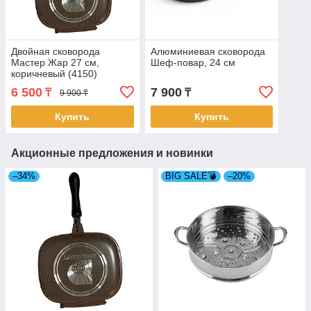
Двойная сковорода
Алюминиевая сковорода
Мастер Жар 27 см,
Шеф-повар, 24 см
коричневый (4150)
6 500
7 900
₸
₸
9 900 ₸
Купить
Купить
Акционные предложения и новинки
–34%
BIG SALE💣
–20%