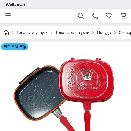
Wellamart
Товары и услуги
Товары для кухни
Посуда
Сково
BIG SALE💣