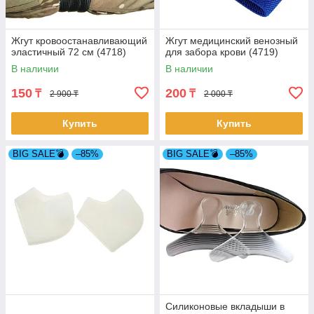
Жгут кровоостанавливающий
Жгут медицинский венозный
эластичный 72 см (4718)
для забора крови (4719)
В наличии
В наличии
150
200
₸
₸
2 900 ₸
2 000 ₸
Купить
Купить
BIG SALE💣
–85%
BIG SALE💣
–85%
Силиконовые вкладыши в