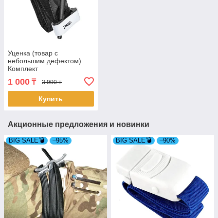
Уценка (товар с
небольшим дефектом)
Комплект
кровоостанавливающий
1 000
₸
3 900 ₸
жгут турникет и ножницы в
чехле
Купить
Акционные предложения и новинки
BIG SALE💣
–95%
BIG SALE💣
–90%