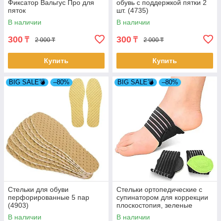
Фиксатор Вальгус Про для
обувь с поддержкой пятки 2
пяток
шт. (4735)
В наличии
В наличии
300
300
₸
₸
2 000 ₸
2 000 ₸
Купить
Купить
BIG SALE💣
–80%
BIG SALE💣
–80%
Стельки для обуви
Стельки ортопедические с
перфорированные 5 пар
супинатором для коррекции
(4903)
плоскостопия, зеленые
(4782-1)
В наличии
В наличии