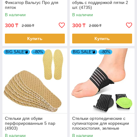
Фиксатор Вальгус Про для
обувь с поддержкой пятки 2
пяток
шт. (4735)
В наличии
В наличии
300
300
₸
₸
2 000 ₸
2 000 ₸
Купить
Купить
BIG SALE💣
–80%
BIG SALE💣
–80%
Стельки для обуви
Стельки ортопедические с
перфорированные 5 пар
супинатором для коррекции
(4903)
плоскостопия, зеленые
(4782-1)
В наличии
В наличии