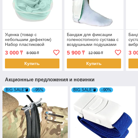
Уценка (товар с
Бандаж для фиксации
Банд
небольшим дефектом)
голеностопного сустава с
суст
Набор пластиковой
воздушными подушками
вибр
посуды для пикника 48
(4822)
3 000
5 900
3 0
₸
₸
8 900 ₸
12 900 ₸
предметов (4258/2)
Купить
Купить
Акционные предложения и новинки
BIG SALE💣
–95%
BIG SALE💣
–90%