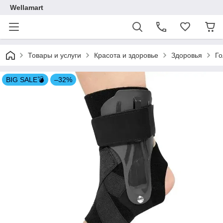
Wellamart
Товары и услуги
Красота и здоровье
Здоровья
Го
BIG SALE💣
–32%