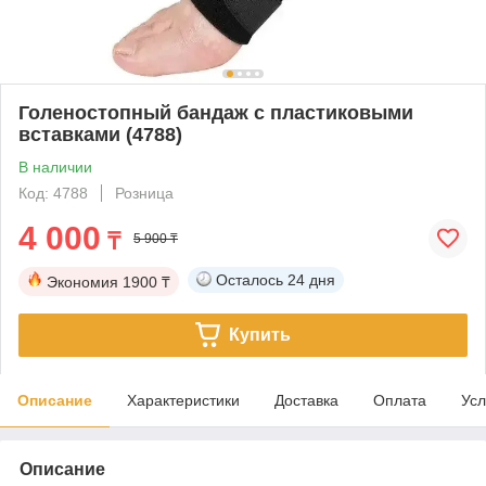
Голеностопный бандаж с пластиковыми
вставками (4788)
В наличии
Код: 4788
Розница
4 000
₸
5 900 ₸
Осталось
24 дня
Экономия
1900 ₸
Купить
Описание
Характеристики
Доставка
Оплата
Усл
Описание