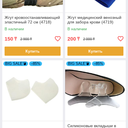
Жгут кровоостанавливающий
Жгут медицинский венозный
эластичный 72 см (4718)
для забора крови (4719)
В наличии
В наличии
150
200
₸
₸
2 900 ₸
2 000 ₸
Купить
Купить
BIG SALE💣
–85%
BIG SALE💣
–85%
Силиконовые вкладыши в