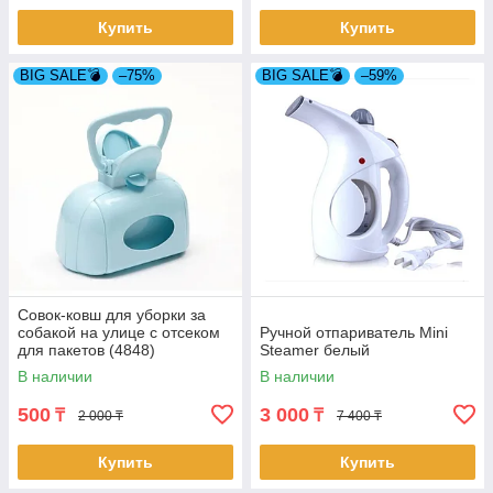
Купить
Купить
BIG SALE💣
–75%
BIG SALE💣
–59%
Совок-ковш для уборки за
собакой на улице с отсеком
Ручной отпариватель Mini
для пакетов (4848)
Steamer белый
В наличии
В наличии
500
3 000
₸
₸
2 000 ₸
7 400 ₸
Купить
Купить