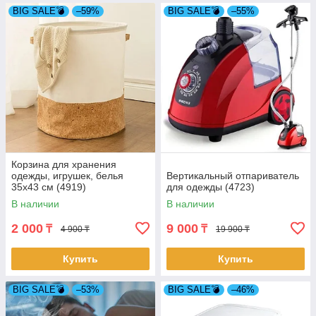
BIG SALE💣
–59%
BIG SALE💣
–55%
Корзина для хранения
одежды, игрушек, белья
Вертикальный отпариватель
35х43 см (4919)
для одежды (4723)
В наличии
В наличии
2 000
9 000
₸
₸
4 900 ₸
19 900 ₸
Купить
Купить
BIG SALE💣
–53%
BIG SALE💣
–46%