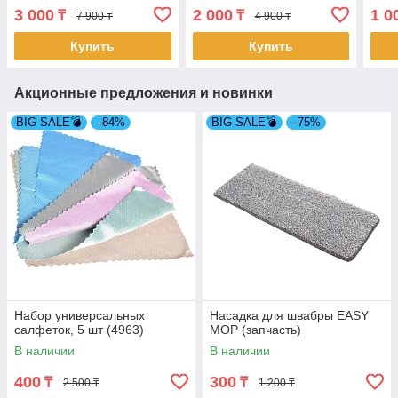
3 000
2 000
1 0
₸
₸
7 900 ₸
4 900 ₸
Купить
Купить
Акционные предложения и новинки
BIG SALE💣
–84%
BIG SALE💣
–75%
Набор универсальных
Насадка для швабры EASY
салфеток, 5 шт (4963)
MOP (запчасть)
В наличии
В наличии
400
300
₸
₸
2 500 ₸
1 200 ₸