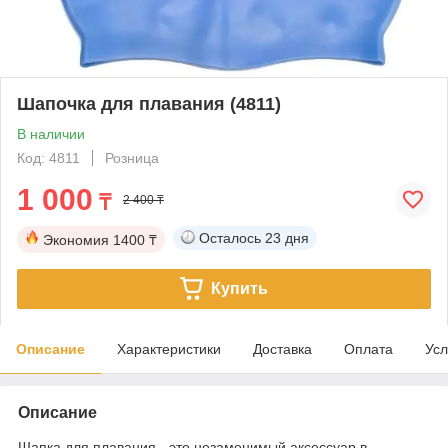
Шапочка для плавания (4811)
В наличии
Код: 4811
Розница
1 000
₸
2 400 ₸
Осталось
23 дня
Экономия
1400 ₸
Купить
Описание
Характеристики
Доставка
Оплата
Усл
Описание
Шапка для плавания - это незаменимый аксессуар в