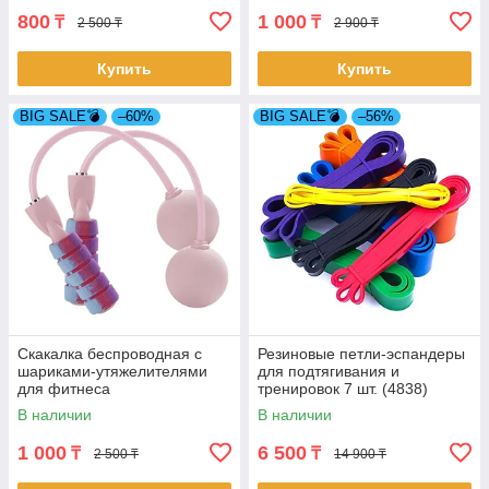
800
1 000
₸
₸
2 500 ₸
2 900 ₸
Купить
Купить
BIG SALE💣
–60%
BIG SALE💣
–56%
Скакалка беспроводная с
Резиновые петли-эспандеры
шариками-утяжелителями
для подтягивания и
для фитнеса
тренировок 7 шт. (4838)
В наличии
В наличии
1 000
6 500
₸
₸
2 500 ₸
14 900 ₸