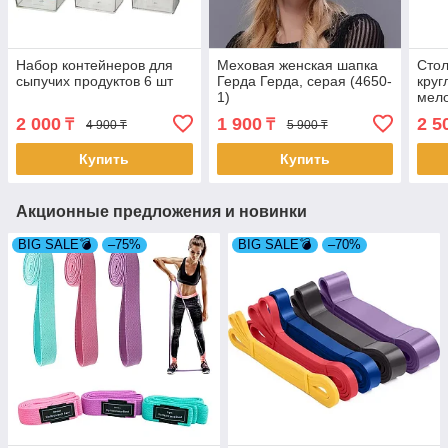
Набор контейнеров для
Меховая женская шапка
Стол
сыпучих продуктов 6 шт
Герда Герда, серая (4650-
круг
1)
мело
2 000
1 900
2 5
₸
₸
4 900 ₸
5 900 ₸
Купить
Купить
Акционные предложения и новинки
BIG SALE💣
–75%
BIG SALE💣
–70%