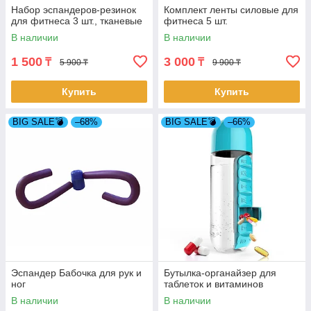
Набор эспандеров-резинок
Комплект ленты силовые для
для фитнеса 3 шт., тканевые
фитнеса 5 шт.
В наличии
В наличии
1 500
3 000
₸
₸
5 900 ₸
9 900 ₸
Купить
Купить
BIG SALE💣
–68%
BIG SALE💣
–66%
Эспандер Бабочка для рук и
Бутылка-органайзер для
ног
таблеток и витаминов
В наличии
В наличии