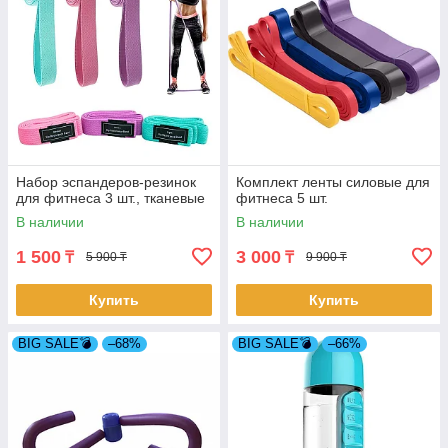
Набор эспандеров-резинок
Комплект ленты силовые для
для фитнеса 3 шт., тканевые
фитнеса 5 шт.
В наличии
В наличии
1 500
3 000
₸
₸
5 900 ₸
9 900 ₸
Купить
Купить
BIG SALE💣
–68%
BIG SALE💣
–66%