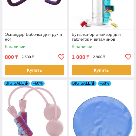
Эспандер Бабочка для рук и
Бутылка-органайзер для
ног
таблеток и витаминов
В наличии
В наличии
800
1 000
₸
₸
2 500 ₸
2 900 ₸
Купить
Купить
BIG SALE💣
–60%
BIG SALE💣
–58%