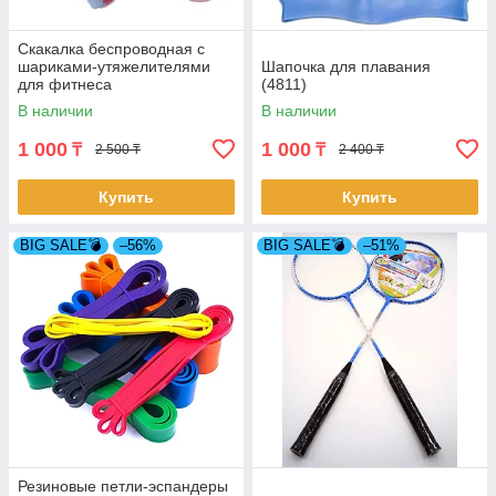
Скакалка беспроводная с
шариками-утяжелителями
Шапочка для плавания
для фитнеса
(4811)
В наличии
В наличии
1 000
1 000
₸
₸
2 500 ₸
2 400 ₸
Купить
Купить
BIG SALE💣
–56%
BIG SALE💣
–51%
Резиновые петли-эспандеры