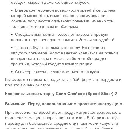
овощей, сыров и даже холодных закусок.
Благодаря терочной поверхности speed slicer, длина
которой может быть изменена по вашему желанию,
ломтики получаются одинаково ровными, именно той
толщины, которая вам необходима.
Специальный зажим позволяет нарезать продукт
полностью до последнего ломтика. Это очень удобно!
Терка не будет скользить по столу. Ее ножки из
упругого полимера, могут надежно крепиться на ровной
поверхности, на краю миски, либо контейнера для
хранения, который входит в комплектацию.
Слайсер совсем не занимает места на кухне.
Вы сможете нарезать продукты, любой формы и твердости и
при этом очень быстро!
Как использовать терку Спид Слайсер (Speed Slicer) ?
Внимание! Перед использованием прочтите инструкцию.
Приспособление Speed Slicer предусматривает возможность
изменение толщины нарезания ломтиков. Выберите тонкую
нарезку для баклажанов, среднюю для шинковки капусты и
толстую для нарезки свежих апельсинов. Сыр, колбасу и