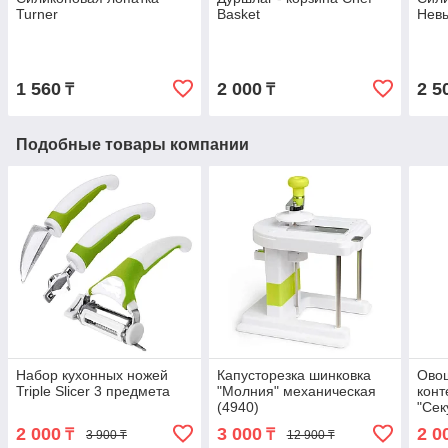
Turner
Basket
Нев
1 560
2 000
2 5
₸
₸
Подобные товары компании
Набор кухонных ножей
Капусторезка шинковка
Ово
Triple Slicer 3 предмета
"Молния" механическая
конт
(4940)
"Сек
2 000
3 000
2 0
₸
₸
3 900 ₸
12 900 ₸