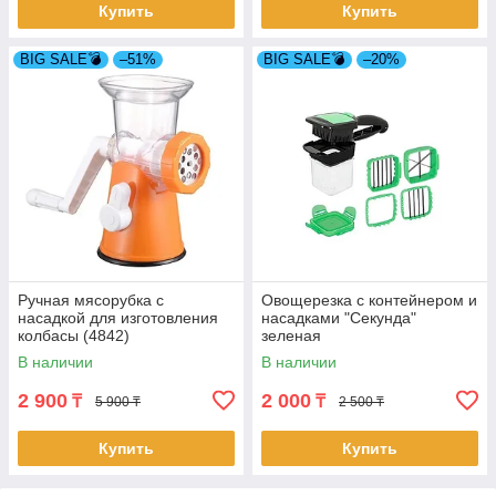
Купить
Купить
BIG SALE💣
–51%
BIG SALE💣
–20%
Ручная мясорубка с
Овощерезка с контейнером и
насадкой для изготовления
насадками "Секунда"
колбасы (4842)
зеленая
В наличии
В наличии
2 900
2 000
₸
₸
5 900 ₸
2 500 ₸
Купить
Купить