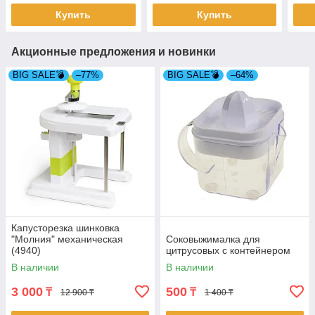
Купить
Купить
Акционные предложения и новинки
BIG SALE💣
–77%
BIG SALE💣
–64%
Капусторезка шинковка
"Молния" механическая
Соковыжималка для
(4940)
цитрусовых с контейнером
В наличии
В наличии
3 000
500
₸
₸
12 900 ₸
1 400 ₸