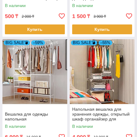
В наличии
В наличии
500
1 500
₸
₸
2 000 ₸
3 900 ₸
Купить
Купить
BIG SALE💣
–59%
BIG SALE💣
–55%
Напольная вешалка для
Вешалка для одежды
хранения одежды, открытый
напольная
шкаф органайзер для
одежды на 4 полки
В наличии
В наличии