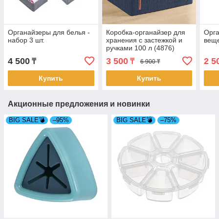
Органайзеры для белья -
Коробка-органайзер для
Орга
набор 3 шт.
хранения с застежкой и
веще
ручками 100 л (4876)
4 500
3 500
2 5
₸
₸
6 900 ₸
Купить
Купить
Акционные предложения и новинки
BIG SALE💣
–95%
BIG SALE💣
–75%