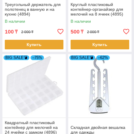
Треугольный держатель для
Круглый пластиковый
полотенец в ванную и на
контейнер-органайзер для
кухню (4894)
мелочей на 8 ячеек (4895)
В наличии
В наличии
100
500
₸
₸
2 000 ₸
2 000 ₸
Купить
Купить
BIG SALE💣
–75%
BIG SALE💣
–62%
Квадратный пластиковый
контейнер для мелочей на
Складная двойная вешалка
24 ячейки с замком (4896)
для одежды