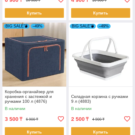
6 900
4 900
₸
₸
16 900 ₸
10 900 ₸
Купить
Купить
BIG SALE💣
–49%
BIG SALE💣
–49%
Коробка-органайзер для
хранения с застежкой и
Складная корзина с ручками
ручками 100 л (4876)
9 л (4883)
В наличии
В наличии
3 500
2 500
₸
₸
6 900 ₸
4 900 ₸
Купить
Купить