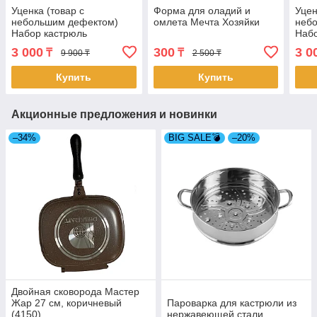
Уценка (товар с
Форма для оладий и
Уцен
небольшим дефектом)
омлета Мечта Хозяйки
неб
Набор кастрюль
Набо
Хозяюшка, розовые цветы
Хозя
3 000
300
3 0
₸
₸
9 900 ₸
2 500 ₸
(4467-1/1)
(446
Купить
Купить
Акционные предложения и новинки
–34%
BIG SALE💣
–20%
Двойная сковорода Мастер
Жар 27 см, коричневый
Пароварка для кастрюли из
(4150)
нержавеющей стали