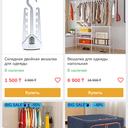
Складная двойная вешалка
Вешалка для одежды
для одежды
напольная
В наличии
В наличии
1 500
6 900
₸
₸
3 900 ₸
16 900 ₸
Купить
Купить
BIG SALE💣
–55%
BIG SALE💣
–49%