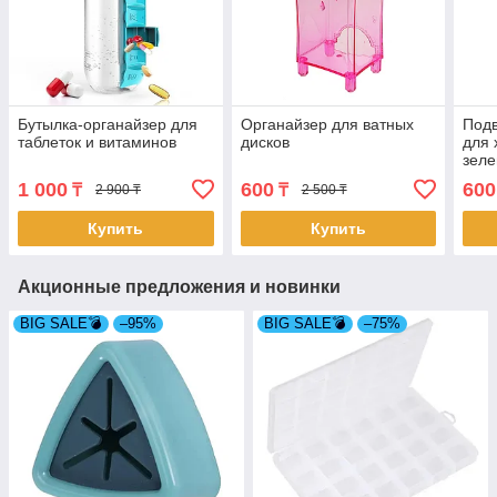
Бутылка-органайзер для
Органайзер для ватных
Подв
таблеток и витаминов
дисков
для 
зел
1 000
600
600
₸
₸
2 900 ₸
2 500 ₸
Купить
Купить
Акционные предложения и новинки
BIG SALE💣
–95%
BIG SALE💣
–75%