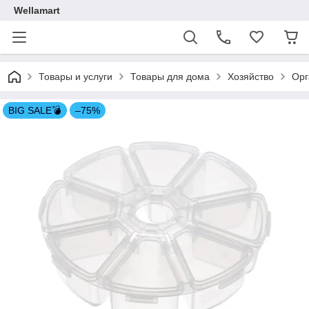
Wellamart
Товары и услуги
Товары для дома
Хозяйство
Орг
BIG SALE💣
–75%