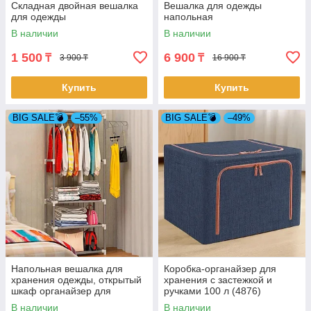
Складная двойная вешалка
Вешалка для одежды
для одежды
напольная
В наличии
В наличии
1 500
6 900
₸
₸
3 900 ₸
16 900 ₸
Купить
Купить
BIG SALE💣
–55%
BIG SALE💣
–49%
Напольная вешалка для
Коробка-органайзер для
хранения одежды, открытый
хранения с застежкой и
шкаф органайзер для
ручками 100 л (4876)
одежды на 4 полки
В наличии
В наличии