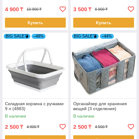
4 900
3 500
₸
₸
10 900 ₸
6 900 ₸
Купить
Купить
BIG SALE💣
–49%
BIG SALE💣
–44%
Складная корзина с ручками
Органайзер для хранения
9 л (4883)
вещей (3 отделения)
В наличии
В наличии
2 500
2 500
₸
₸
4 900 ₸
4 500 ₸