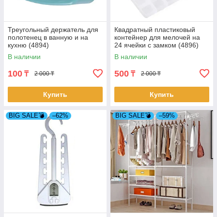
Треугольный держатель для
Квадратный пластиковый
полотенец в ванную и на
контейнер для мелочей на
кухню (4894)
24 ячейки с замком (4896)
В наличии
В наличии
100
500
₸
₸
2 000 ₸
2 000 ₸
Купить
Купить
BIG SALE💣
–62%
BIG SALE💣
–59%