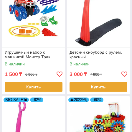
Игрушечный набор с
Детский сноуборд с рулем,
машинкой Монстр Трак
красный
В наличии
В наличии
1 500
3 000
₸
₸
6 900 ₸
7 900 ₸
Купить
Купить
BIG SALE💣
–62%
🎄2022!🐅
–60%