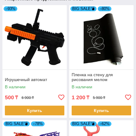
–93%
BIG SALE💣
–80%
Пленка на стену для
Игрушечный автомат
рисования мелом
В наличии
В наличии
500
1 200
₸
₸
6 900 ₸
5 900 ₸
Купить
Купить
BIG SALE💣
–78%
BIG SALE💣
–62%