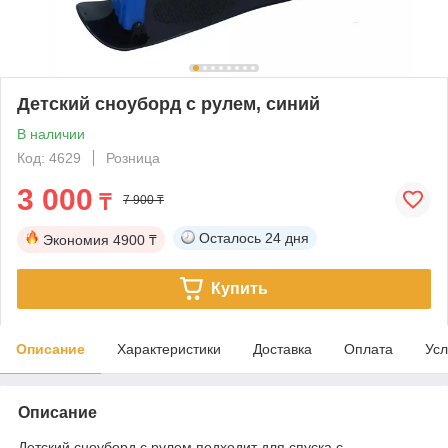
Детский сноуборд с рулем, синий
В наличии
Код: 4629
Розница
3 000
₸
7 900 ₸
Осталось
24 дня
Экономия
4900 ₸
Купить
Описание
Характеристики
Доставка
Оплата
Усл
Описание
Детский сноуборд с рулем подходит для спуска с