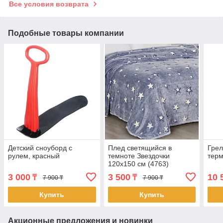
Все условия возврата
Подобные товары компании
Детский сноуборд с
Плед светящийся в
Грел
рулем, красный
темноте Звездочки
терм
120х150 см (4763)
3 000
3 500
10 
₸
₸
7 900 ₸
7 900 ₸
Купить
Купить
Акционные предложения и новинки