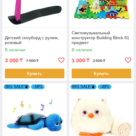
Светомузыкальный
Детский сноуборд с рулем,
конструктор Building Block 81
розовый
предмет
В наличии
В наличии
3 000
1 000
₸
₸
7 900 ₸
2 500 ₸
Купить
Купить
BIG SALE💣
–58%
BIG SALE💣
–49%