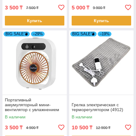
3 500
5 000
₸
₸
7 500 ₸
9 900 ₸
Купить
Купить
BIG SALE💣
–29%
BIG SALE💣
–19%
Портативный
аккумуляторный мини-
Грелка электрическая с
вентилятор с увлажнением
терморегулятором (4912)
воздуха (4859)
В наличии
В наличии
3 500
10 500
₸
₸
4 900 ₸
12 900 ₸