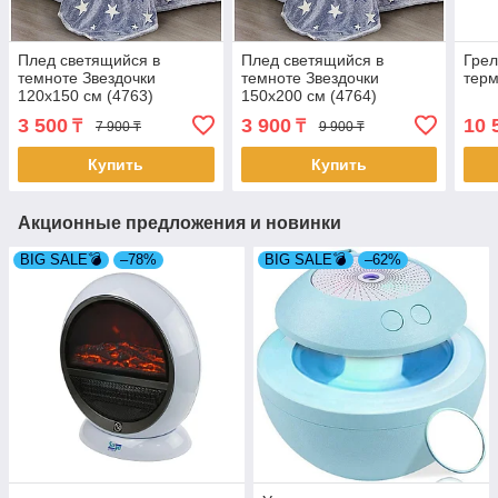
Плед светящийся в
Плед светящийся в
Грел
темноте Звездочки
темноте Звездочки
терм
120х150 см (4763)
150х200 см (4764)
3 500
3 900
10 
₸
₸
7 900 ₸
9 900 ₸
Купить
Купить
Акционные предложения и новинки
BIG SALE💣
–78%
BIG SALE💣
–62%