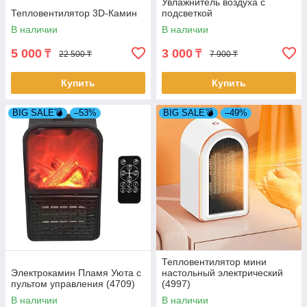
Увлажнитель воздуха с
Тепловентилятор 3D-Камин
подсветкой
В наличии
В наличии
5 000
3 000
₸
₸
22 500 ₸
7 900 ₸
Купить
Купить
BIG SALE💣
–53%
BIG SALE💣
–49%
Тепловентилятор мини
Электрокамин Пламя Уюта с
настольный электрический
пультом управления (4709)
(4997)
В наличии
В наличии