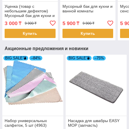
Уценка (товар с
Мусорный бак для кухни и
Мусо
небольшим дефектом)
ванной комнаты
сен
Мусорный бак для кухни и
ванной комнаты (4545/2)
3 000
5 900
5 9
₸
₸
9 900 ₸
9 900 ₸
Купить
Купить
Акционные предложения и новинки
BIG SALE💣
–84%
BIG SALE💣
–75%
Набор универсальных
Насадка для швабры EASY
салфеток, 5 шт (4963)
MOP (запчасть)