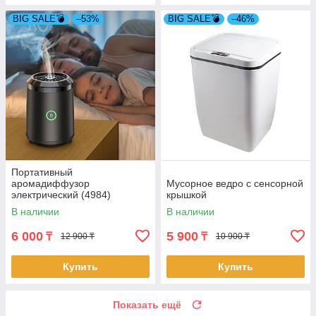
BIG SALE💣
–53%
BIG SALE💣
–46%
Портативный
аромадиффузор
Мусорное ведро с сенсорной
электрический (4984)
крышкой
В наличии
В наличии
6 000
5 900
₸
₸
12 900 ₸
10 900 ₸
Купить
Купить
Показать ещё