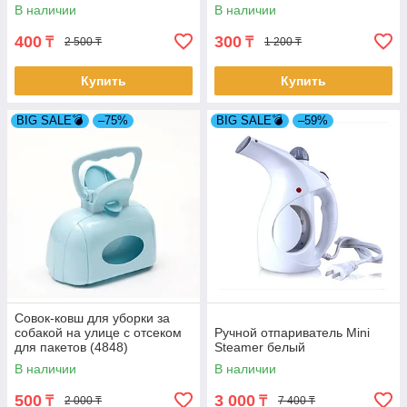
В наличии
В наличии
400
300
₸
₸
2 500 ₸
1 200 ₸
Купить
Купить
BIG SALE💣
–75%
BIG SALE💣
–59%
Совок-ковш для уборки за
собакой на улице с отсеком
Ручной отпариватель Mini
для пакетов (4848)
Steamer белый
В наличии
В наличии
500
3 000
₸
₸
2 000 ₸
7 400 ₸