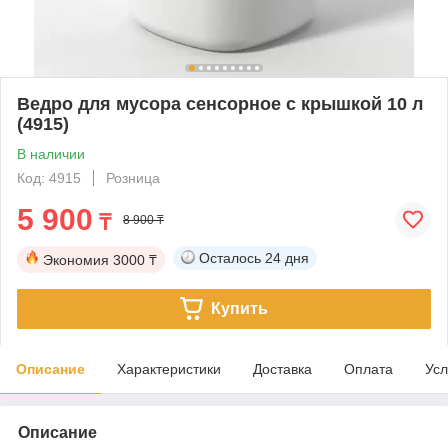
Ведро для мусора cенсорное с крышкой 10 л
(4915)
В наличии
Код: 4915
Розница
5 900
₸
8 900 ₸
Осталось
24 дня
Экономия
3000 ₸
Купить
Описание
Характеристики
Доставка
Оплата
Усл
Описание