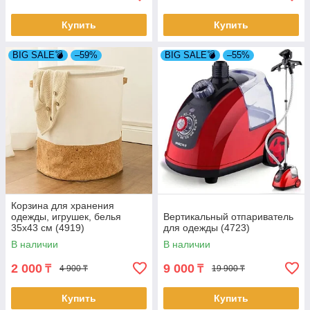
Купить
Купить
BIG SALE💣
–59%
BIG SALE💣
–55%
Корзина для хранения
одежды, игрушек, белья
Вертикальный отпариватель
35х43 см (4919)
для одежды (4723)
В наличии
В наличии
2 000
9 000
₸
₸
4 900 ₸
19 900 ₸
Купить
Купить