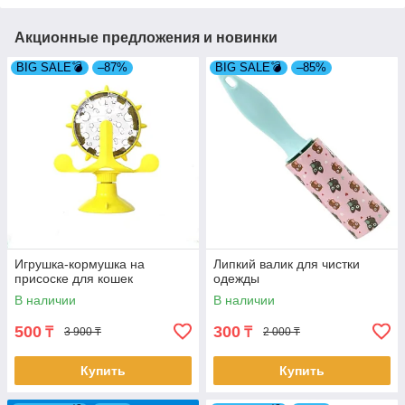
Акционные предложения и новинки
BIG SALE💣
–87%
BIG SALE💣
–85%
Игрушка-кормушка на
Липкий валик для чистки
присоске для кошек
одежды
В наличии
В наличии
500
300
₸
₸
3 900 ₸
2 000 ₸
Купить
Купить