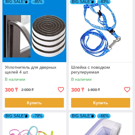
BIG SALE💣
–85%
BIG SALE💣
–83%
Уплотнитель для дверных
Шлейка с поводком
щелей 4 шт.
регулируемая
В наличии
В наличии
300
300
₸
₸
2 000 ₸
1 800 ₸
Купить
Купить
BIG SALE💣
–79%
BIG SALE💣
–66%