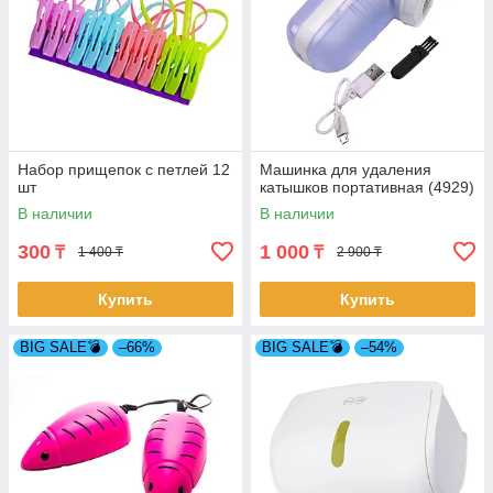
Набор прищепок с петлей 12
Машинка для удаления
шт
катышков портативная (4929)
В наличии
В наличии
300
1 000
₸
₸
1 400 ₸
2 900 ₸
Купить
Купить
BIG SALE💣
–66%
BIG SALE💣
–54%