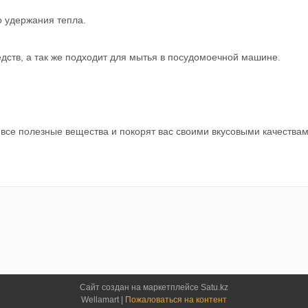
о удержания тепла.
дств, а так же подходит для мытья в посудомоечной машине.
 все полезные вещества и покорят вас своими вкусовыми качествам
Сайт создан на маркетплейсе
Satu.kz
Wellamart |
Пожаловаться на контент