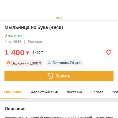
Мыльница из бука (4946)
В наличии
Код: 4946
Розница
1 400
₸
2 400 ₸
Осталось
24 дня
Экономия
1000 ₸
Купить
Описание
Характеристики
Доставка
Оплата
Усл
Описание
Ассортимент, который пригодится в любой ванной - мыльница