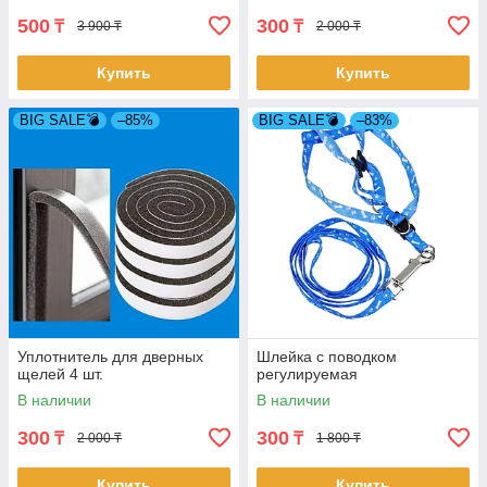
500
300
₸
₸
3 900 ₸
2 000 ₸
Купить
Купить
BIG SALE💣
–85%
BIG SALE💣
–83%
Уплотнитель для дверных
Шлейка с поводком
щелей 4 шт.
регулируемая
В наличии
В наличии
300
300
₸
₸
2 000 ₸
1 800 ₸
Купить
Купить