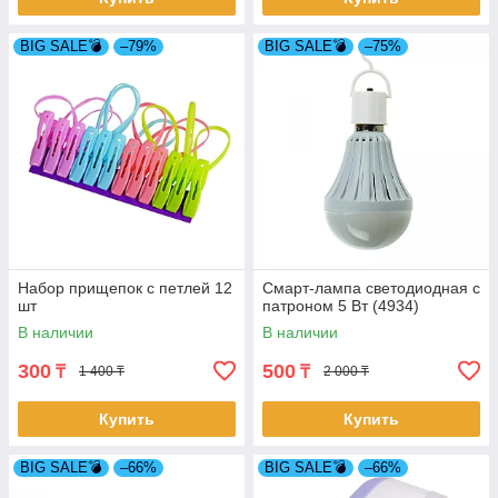
BIG SALE💣
–79%
BIG SALE💣
–75%
Набор прищепок с петлей 12
Смарт-лампа светодиодная с
шт
патроном 5 Вт (4934)
В наличии
В наличии
300
500
₸
₸
1 400 ₸
2 000 ₸
Купить
Купить
BIG SALE💣
–66%
BIG SALE💣
–66%