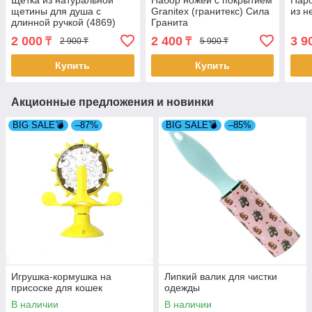
щетины для душа с
Granitex (гранитекс) Сила
из 
длинной ручкой (4869)
Гранита
2 000
2 400
3 9
₸
₸
2 900 ₸
5 900 ₸
Купить
Купить
Акционные предложения и новинки
BIG SALE💣
–87%
BIG SALE💣
–85%
Игрушка-кормушка на
Липкий валик для чистки
присоске для кошек
одежды
В наличии
В наличии